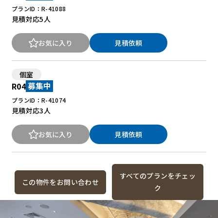
プランID：R-41088
見積対応
5人
お気に入り
見積依頼
個室
R04
募集中
プランID：R-41074
見積対応
3人
お気に入り
見積依頼
すべてのプランをチェッ
この物件をお問い合わせ
ク