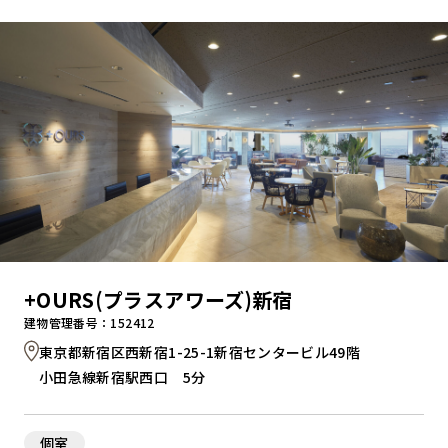
キャンペーンから探す
ブランドから探す
オフィススタイルから探す
0120-999-076
+OURS(プラスアワーズ)新宿
受付時間 平日9:00～18:00
建物管理番号：152412
東京都新宿区西新宿1-25-1新宿センタービル49階
お問い合わせフォーム
小田急線新宿駅西口 5分
個室