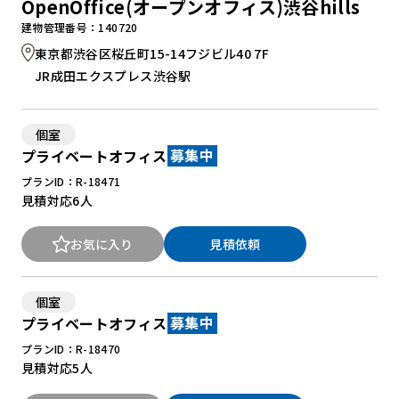
OpenOffice(オープンオフィス)渋谷hills
建物管理番号：140720
東京都渋谷区桜丘町15-14フジビル40 7F
JR成田エクスプレス渋谷駅
個室
プライベートオフィス
募集中
プランID：R-18471
見積対応
6人
お気に入り
見積依頼
個室
プライベートオフィス
募集中
プランID：R-18470
見積対応
5人