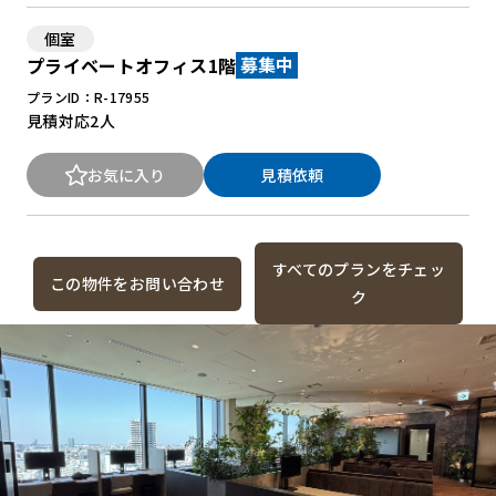
個室
プライベートオフィス1階
募集中
プランID：R-17955
見積対応
2人
お気に入り
見積依頼
すべてのプランをチェッ
この物件をお問い合わせ
ク