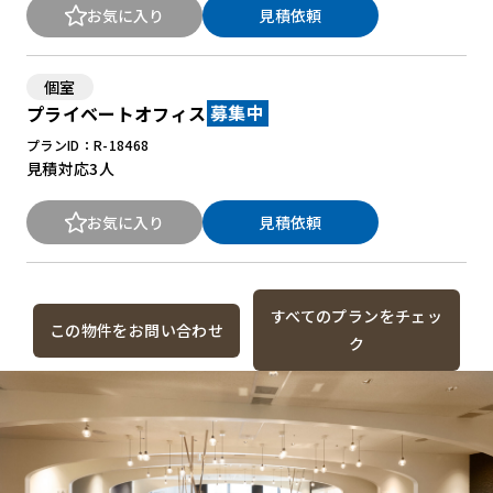
お気に入り
見積依頼
個室
プライベートオフィス
募集中
プランID：R-18468
見積対応
3人
お気に入り
見積依頼
すべてのプランをチェッ
この物件をお問い合わせ
ク