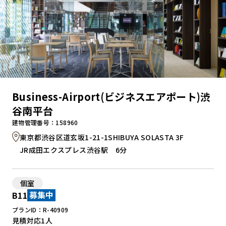
Business-Airport(ビジネスエアポート)渋
谷南平台
建物管理番号：158960
東京都渋谷区道玄坂1-21-1SHIBUYA SOLASTA 3F
JR成田エクスプレス渋谷駅 6分
個室
B11
募集中
プランID：R-40909
見積対応
1人