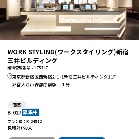
WORK STYLING(ワークスタイリング)新宿
三井ビルディング
建物管理番号：175747
東京都新宿区西新宿2-1-1新宿三井ビルディング11F
都営大江戸線都庁前駅 １分
個室
B-027
募集中
プランID：R-24912
見積対応
8人