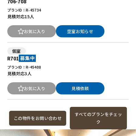
706-708
プランID：R-45734
見積対応
15人
お気に入り
空室お知らせ
個室
R701
募集中
プランID：R-45408
見積対応
3人
お気に入り
見積依頼
すべてのプランをチェッ
この物件をお問い合わせ
ク