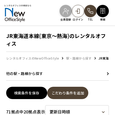
会員登録
ログイン
TEL
検索
JR東海道本線(東京～熱海)のレンタルオフ
オフィスを探す
ィス
主要エリアから探す
レンタルオフィスのNewOfficeStyle
駅・路線から探す
JR東海道
他の駅・路線から探す
駅・路線から探す
検索条件を保存
こだわり条件を追加
地図から探す
71拠点中20拠点表示