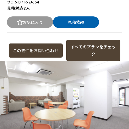
プランID：R-24654
見積対応
8人
お気に入り
見積依頼
すべてのプランをチェッ
この物件をお問い合わせ
ク