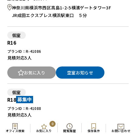
神奈川県横浜市西区高島1-2-5横濱ゲートタワー3F
JR成田エクスプレス横浜駅東口 ５分
個室
R16
プランID：R-41086
見積対応
5人
お気に入り
空室お知らせ
個室
R18
募集中
プランID：R-41088
見積対応
5人
0
お気に入り
見積依頼
オフィス検索
お気に入り
閲覧履歴
保存条件
お問い合わせ