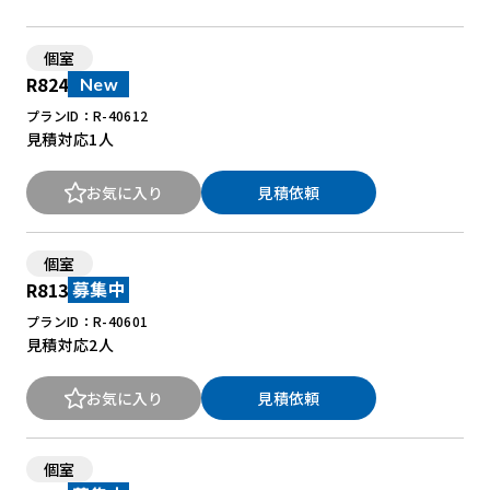
個室
New Office Styleとは
R824
New
お知らせ
プランID：R-40612
見積対応
1人
よくある質問
お気に入り
見積依頼
個室
R813
募集中
プランID：R-40601
見積対応
2人
お気に入り
見積依頼
個室