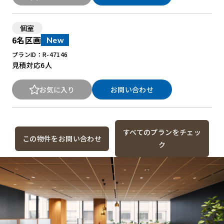
個室
6名区画
New
プランID：R-47146
見積対応
6人
お気に入り
お問い合わせ
すべてのプランをチェッ
この物件をお問い合わせ
ク