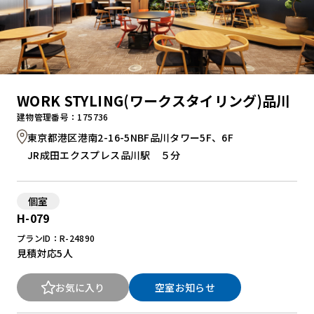
WORK STYLING(ワークスタイリング)品川
建物管理番号：175736
東京都港区港南2-16-5NBF品川タワー5F、6F
JR成田エクスプレス品川駅 ５分
個室
H-079
プランID：R-24890
見積対応
5人
お気に入り
空室お知らせ