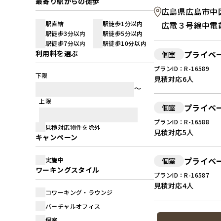
最寄り駅からの徒歩
広島県広島市中区大
駅直結
駅徒歩1分以内
広電３号線中電
駅徒歩3分以内
駅徒歩5分以内
駅徒歩7分以内
駅徒歩10分以内
利用料を選ぶ
プライベ
個室
プランID：R-16589
下限
見積対応
6人
上限
プライベ
個室
プランID：R-16588
見積対応物件を除外
見積対応
5人
キャンペーン
プライベ
実施中
個室
ワーキングスタイル
プランID：R-16587
見積対応
4人
コワーキング・ラウンジ
バーチャルオフィス
個室