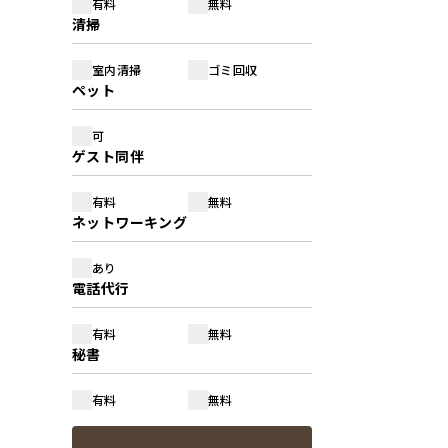
有料
無料
清掃
室内清掃
ゴミ回収
ペット
可
ゲスト同伴
有料
無料
ネットワーキング
あり
電話代行
有料
無料
秘書
有料
無料