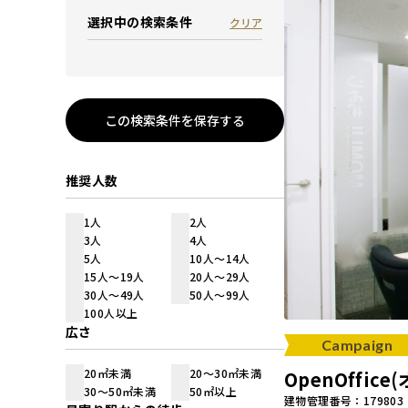
選択中の検索条件
クリア
この検索条件を保存する
推奨人数
1人
2人
3人
4人
5人
10人～14人
15人～19人
20人～29人
30人～49人
50人～99人
100人以上
広さ
Campaign
20㎡未満
20～30㎡未満
OpenOffi
30～50㎡未満
50㎡以上
建物管理番号：179803