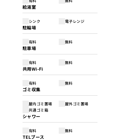
有料
無料
給湯室
シンク
電子レンジ
駐輪場
有料
無料
駐車場
有料
無料
共用Wi-Fi
有料
無料
ゴミ収集
屋内ゴミ置場
屋外ゴミ置場
共通ゴミ箱
シャワー
有料
無料
TELブース