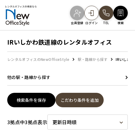
会員登録
ログイン
TEL
検索
IRいしかわ鉄道線のレンタルオフィス
オフィスを探す
レンタルオフィスのNewOfficeStyle
駅・路線から探す
IRいしか
主要エリアから探す
他の駅・路線から探す
駅・路線から探す
検索条件を保存
こだわり条件を追加
地図から探す
3拠点中3拠点表示