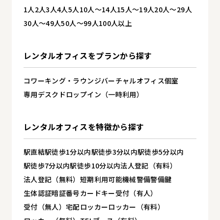
1人
2人
3人
4人
5人
10人～14人
15人～19人
20人～29人
30人～49人
50人～99人
100人以上
レンタルオフィスを
プランから探す
コワーキング・ラウンジ
バーチャルオフィス
個室
専用デスク
ドロップイン（一時利用）
レンタルオフィスを
特徴から探す
駅直結
駅徒歩1分以内
駅徒歩3分以内
駅徒歩5分以内
駅徒歩7分以内
駅徒歩10分以内
法人登記（有料）
法人登記（無料）
短期利用可能
機械警備
警備
鍵
生体認証
暗証番号
カードキー
受付（有人）
受付（無人）
宅配ロッカー
ロッカー（有料）