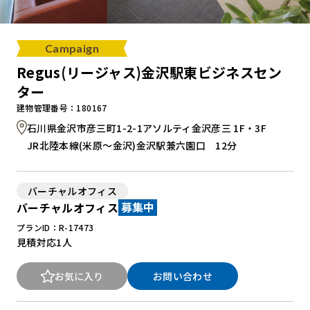
Campaign
Regus(リージャス)金沢駅東ビジネスセン
ター
建物管理番号：180167
石川県金沢市彦三町1-2-1アソルティ金沢彦三 1F・3F
JR北陸本線(米原～金沢)金沢駅兼六園口 12分
バーチャルオフィス
バーチャルオフィス
募集中
プランID：R-17473
見積対応
1人
お気に入り
お問い合わせ