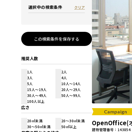
選択中の検索条件
クリア
この検索条件を保存する
推奨人数
1人
2人
3人
4人
5人
10人～14人
15人～19人
20人～29人
30人～49人
50人～99人
100人以上
広さ
Campaign
20㎡未満
20～30㎡未満
OpenOffi
30～50㎡未満
50㎡以上
建物管理番号：143854