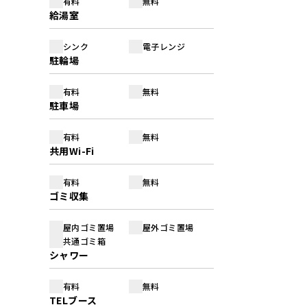
有料
無料
給湯室
シンク
電子レンジ
駐輪場
有料
無料
駐車場
有料
無料
共用Wi-Fi
有料
無料
ゴミ収集
屋内ゴミ置場
屋外ゴミ置場
共通ゴミ箱
シャワー
有料
無料
TELブース