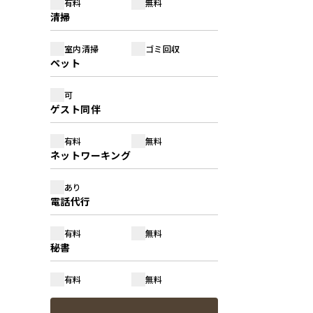
有料
無料
清掃
室内清掃
ゴミ回収
ペット
可
ゲスト同伴
有料
無料
ネットワーキング
あり
電話代行
有料
無料
秘書
有料
無料