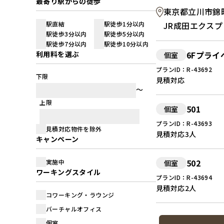
最寄り駅からの徒歩
東京都立川市錦町1
駅直結
駅徒歩1分以内
JR成田エクス
駅徒歩3分以内
駅徒歩5分以内
駅徒歩7分以内
駅徒歩10分以内
利用料を選ぶ
6Fプラ
個室
プランID：R-43692
下限
見積対応
上限
501
個室
プランID：R-43693
見積対応物件を除外
見積対応
3人
キャンペーン
502
実施中
個室
ワーキングスタイル
プランID：R-43694
見積対応
2人
コワーキング・ラウンジ
バーチャルオフィス
個室