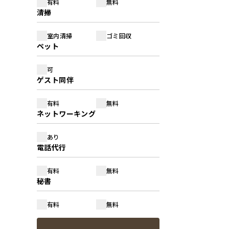
有料
無料
清掃
室内清掃
ゴミ回収
ペット
可
ゲスト同伴
有料
無料
ネットワーキング
あり
電話代行
有料
無料
秘書
有料
無料