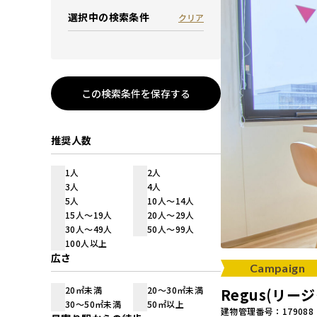
選択中の検索条件
クリア
この検索条件を保存する
推奨人数
1人
2人
3人
4人
5人
10人～14人
15人～19人
20人～29人
30人～49人
50人～99人
100人以上
広さ
Campaign
20㎡未満
20～30㎡未満
Regus(リ
30～50㎡未満
50㎡以上
建物管理番号：179088