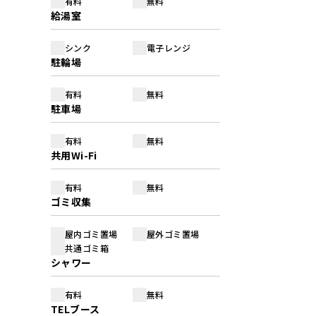
有料
無料
給湯室
シンク
電子レンジ
駐輪場
有料
無料
駐車場
有料
無料
共用Wi-Fi
有料
無料
ゴミ収集
屋内ゴミ置場
屋外ゴミ置場
共通ゴミ箱
シャワー
有料
無料
TELブース