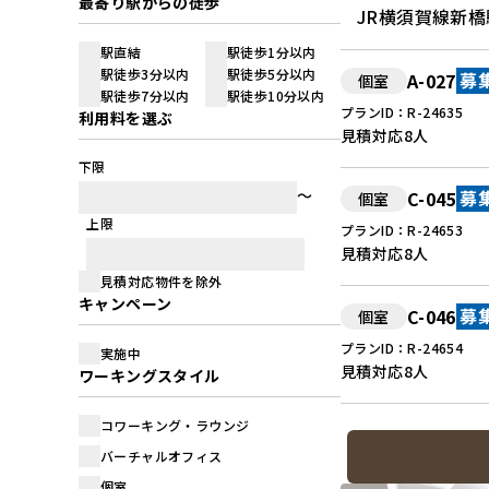
最寄り駅からの徒歩
JR横須賀線新
駅直結
駅徒歩1分以内
駅徒歩3分以内
駅徒歩5分以内
A-027
個室
募
駅徒歩7分以内
駅徒歩10分以内
プランID：R-24635
利用料を選ぶ
見積対応
8人
下限
C-045
個室
募
上限
プランID：R-24653
見積対応
8人
見積対応物件を除外
キャンペーン
C-046
個室
募
プランID：R-24654
実施中
見積対応
8人
ワーキングスタイル
コワーキング・ラウンジ
バーチャルオフィス
個室