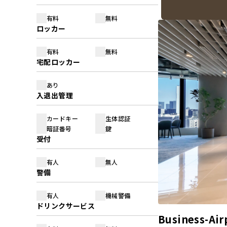
有料
無料
ロッカー
有料
無料
宅配ロッカー
あり
入退出管理
カードキー
生体認証
暗証番号
鍵
受付
有人
無人
警備
有人
機械警備
ドリンクサービス
Business-