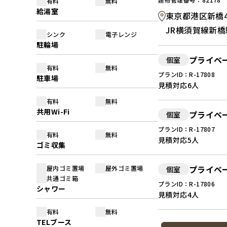
有料
無料
給湯室
東京都港区新橋4-
JR横須賀線新橋
シンク
電子レンジ
駐輪場
プライベ
個室
有料
無料
プランID：R-17808
駐車場
見積対応
6人
有料
無料
共用Wi-Fi
プライベ
個室
プランID：R-17807
有料
無料
見積対応
5人
ゴミ収集
プライベ
屋内ゴミ置場
屋外ゴミ置場
個室
共通ゴミ箱
プランID：R-17806
シャワー
見積対応
4人
有料
無料
TELブース