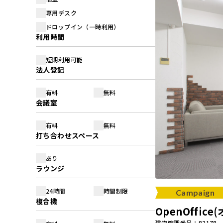
専用デスク
ドロップイン（一時利用）
利用時間
短期利用可能
法人登記
有料
無料
会議室
有料
無料
打ち合わせスペース
あり
ラウンジ
24時間
時間制限
Campaign
複合機
OpenOffi
建物管理番号：82178