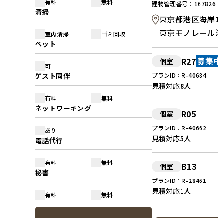
有料
無料
建物管理番号：167826
清掃
東京都港区海岸1
東京モノレール
室内清掃
ゴミ回収
ペット
R27
個室
募集
可
ゲスト同伴
プランID：R-40684
見積対応
8人
有料
無料
ネットワーキング
R05
個室
プランID：R-40662
あり
見積対応
5人
電話代行
有料
無料
B13
個室
秘書
プランID：R-28461
見積対応
1人
有料
無料