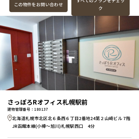
すべてのプランをチェッ
この物件をお問い合わせ
ク
さっぽろRオフィス札幌駅前
建物管理番号：180137
北海道札幌市北区北６条西６丁目2番地24第２山崎ビル 7階
JR函館本線(小樽～旭川)札幌駅西口 4分