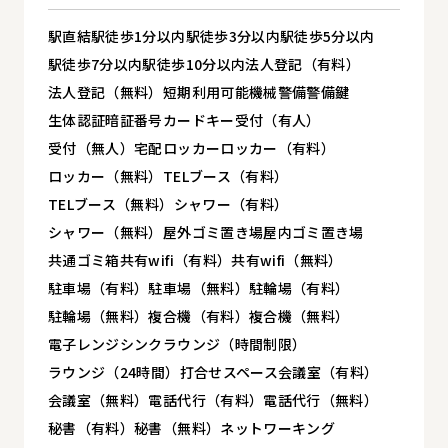
駅直結
駅徒歩1分以内
駅徒歩3分以内
駅徒歩5分以内
駅徒歩7分以内
駅徒歩10分以内
法人登記（有料）
法人登記（無料）
短期利用可能
機械警備
警備
鍵
生体認証
暗証番号
カードキー
受付（有人）
受付（無人）
宅配ロッカー
ロッカー（有料）
ロッカー（無料）
TELブース（有料）
TELブース（無料）
シャワー（有料）
シャワー（無料）
屋外ゴミ置き場
屋内ゴミ置き場
共通ゴミ箱
共有wifi（有料）
共有wifi（無料）
駐車場（有料）
駐車場（無料）
駐輪場（有料）
駐輪場（無料）
複合機（有料）
複合機（無料）
電子レンジ
シンク
ラウンジ（時間制限）
ラウンジ（24時間）
打合せスペース
会議室（有料）
会議室（無料）
電話代行（有料）
電話代行（無料）
秘書（有料）
秘書（無料）
ネットワーキング