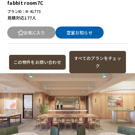
fabbit room7C
プランID：R-41773
見積対応
177人
お気に入り
空室お知らせ
すべてのプランをチェッ
この物件をお問い合わせ
ク