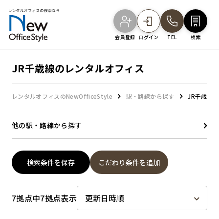
会員登録
ログイン
TEL
検索
JR千歳線のレンタルオフィス
オフィスを探す
レンタルオフィスのNewOfficeStyle
駅・路線から探す
JR千歳線
主要エリアから探す
他の駅・路線から探す
駅・路線から探す
検索条件を保存
こだわり条件を追加
地図から探す
7拠点中7拠点表示