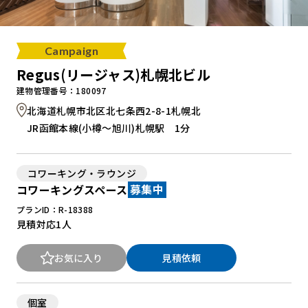
Campaign
Regus(リージャス)札幌北ビル
建物管理番号：180097
北海道札幌市北区北七条西2-8-1札幌北
JR函館本線(小樽～旭川)札幌駅 1分
コワーキング・ラウンジ
コワーキングスペース
募集中
プランID：R-18388
見積対応
1人
お気に入り
見積依頼
個室