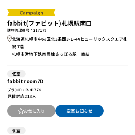
Campaign
fabbit(ファビット)札幌駅南口
建物管理番号：217179
北海道札幌市中央区北3条西3-1-44ヒューリックスクエア札
幌 7階
札幌市営地下鉄東豊線さっぽろ駅 直結
個室
fabbit room7D
プランID：R-41774
見積対応
213人
お気に入り
空室お知らせ
個室