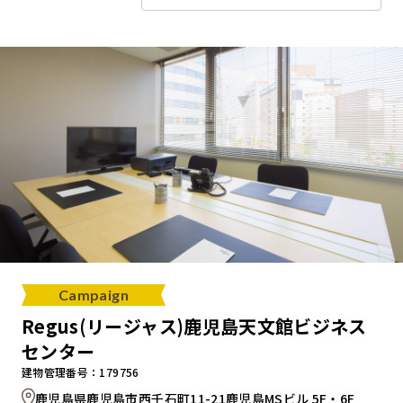
キャンペーンから探す
ブランドから探す
オフィススタイルから探す
0120-999-076
受付時間 平日9:00～18:00
Campaign
Regus(リージャス)鹿児島天文館ビジネス
お問い合わせフォーム
センター
建物管理番号：179756
鹿児島県鹿児島市西千石町11-21鹿児島MSビル 5F・6F