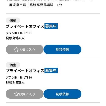
鹿児島市電１系統高見馬場駅 1分
New Office Styleとは
個室
お知らせ
プライベートオフィス
募集中
よくある質問
プランID：R-17991
見積対応
6人
お気に入り
見積依頼
個室
プライベートオフィス
募集中
プランID：R-17990
見積対応
5人
お気に入り
見積依頼