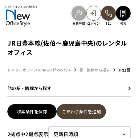
会員登録
ログイン
TEL
検索
JR日豊本線(佐伯～鹿児島中央)のレンタル
オフィスを探す
オフィス
主要エリアから探す
レンタルオフィスのNewOfficeStyle
駅・路線から探す
JR日豊本
他の駅・路線から探す
駅・路線から探す
検索条件を保存
こだわり条件を追加
地図から探す
2拠点中2拠点表示