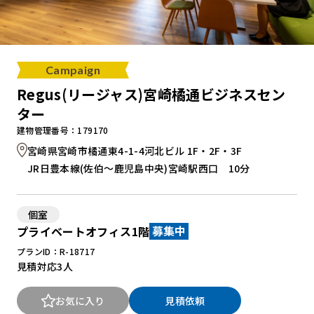
Campaign
Regus(リージャス)宮崎橘通ビジネスセン
ター
建物管理番号：179170
宮崎県宮崎市橘通東4-1-4河北ビル 1F・2F・3F
JR日豊本線(佐伯～鹿児島中央)宮崎駅西口 10分
個室
プライベートオフィス1階
募集中
プランID：R-18717
見積対応
3人
お気に入り
見積依頼