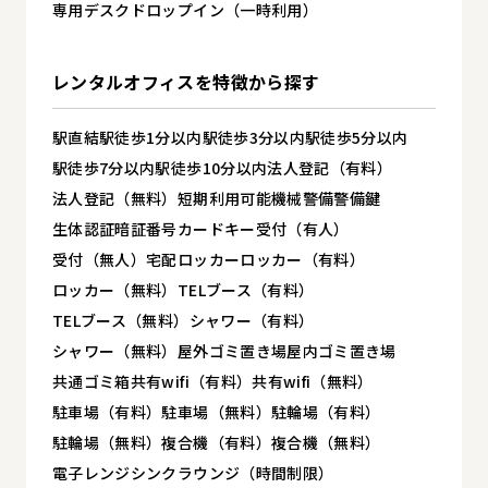
専用デスク
ドロップイン（一時利用）
レンタルオフィスを
特徴から探す
駅直結
駅徒歩1分以内
駅徒歩3分以内
駅徒歩5分以内
駅徒歩7分以内
駅徒歩10分以内
法人登記（有料）
法人登記（無料）
短期利用可能
機械警備
警備
鍵
生体認証
暗証番号
カードキー
受付（有人）
受付（無人）
宅配ロッカー
ロッカー（有料）
ロッカー（無料）
TELブース（有料）
TELブース（無料）
シャワー（有料）
シャワー（無料）
屋外ゴミ置き場
屋内ゴミ置き場
共通ゴミ箱
共有wifi（有料）
共有wifi（無料）
駐車場（有料）
駐車場（無料）
駐輪場（有料）
駐輪場（無料）
複合機（有料）
複合機（無料）
電子レンジ
シンク
ラウンジ（時間制限）