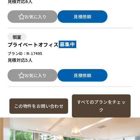
見積対応
6人
お気に入り
見積依頼
個室
プライベートオフィス
募集中
プランID：R-17495
見積対応
5人
お気に入り
見積依頼
すべてのプランをチェッ
この物件をお問い合わせ
ク