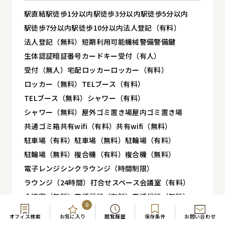
駅直結
駅徒歩1分以内
駅徒歩3分以内
駅徒歩5分以内
駅徒歩7分以内
駅徒歩10分以内
法人登記（有料）
法人登記（無料）
短期利用可能
機械警備
警備
鍵
生体認証
暗証番号
カードキー
受付（有人）
受付（無人）
宅配ロッカー
ロッカー（有料）
ロッカー（無料）
TELブース（有料）
TELブース（無料）
シャワー（有料）
シャワー（無料）
屋外ゴミ置き場
屋内ゴミ置き場
共通ゴミ箱
共有wifi（有料）
共有wifi（無料）
駐車場（有料）
駐車場（無料）
駐輪場（有料）
駐輪場（無料）
複合機（有料）
複合機（無料）
電子レンジ
シンク
ラウンジ（時間制限）
ラウンジ（24時間）
打合せスペース
会議室（有料）
会議室（無料）
電話代行（有料）
電話代行（無料）
0
秘書（有料）
秘書（無料）
ネットワーキング
オフィス検索
お気に入り
閲覧履歴
保存条件
お問い合わせ
ゲスト同伴可（有料）
ゲスト同伴可（無料）
ペット