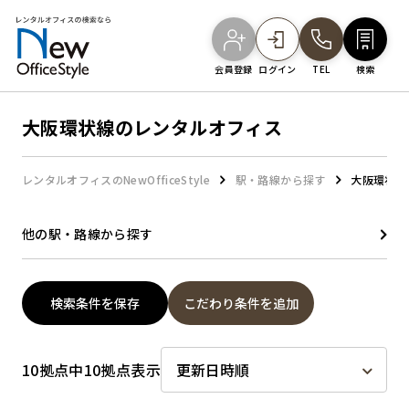
会員登録
ログイン
TEL
検索
大阪環状線のレンタルオフィス
オフィスを探す
レンタルオフィスのNewOfficeStyle
駅・路線から探す
大阪環状線
主要エリアから探す
他の駅・路線から探す
駅・路線から探す
検索条件を保存
こだわり条件を追加
地図から探す
10拠点中10拠点表示