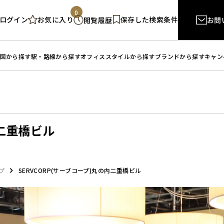
0
ログイン
保存した検索条件
お気に入り
閲覧履歴
お問
図から探す
駅・路線から探す
オフィススタイルから探す
ブランドから探す
キャン
内二重橋ビル
プ
SERVCORP(サーブコープ)丸の内二重橋ビル