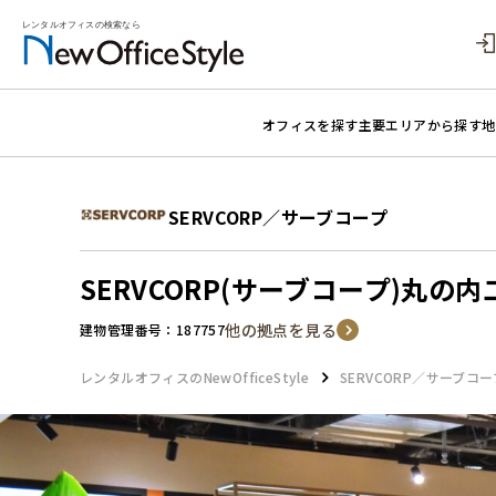
オフィスを探す
主要エリアから探す
地
SERVCORP／サーブコープ
SERVCORP(サーブコープ)丸の
他の拠点を見る
建物管理番号：187757
レンタルオフィスのNewOfficeStyle
SERVCORP／サーブコー