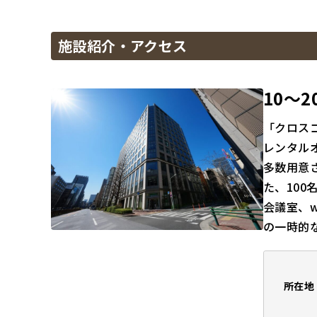
施設紹介・アクセス
10～
「クロス
レンタル
多数用意
た、10
会議室、
の一時的
所在地