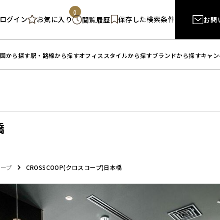
0
ログイン
保存した検索条件
お気に入り
閲覧履歴
お問
図から探す
駅・路線から探す
オフィススタイルから探す
ブランドから探す
キャン
橋
コープ
CROSSCOOP(クロスコープ)日本橋