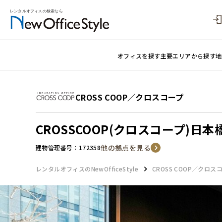
オフィスを探す
主要エリアから探す
地
CROSS COOP／クロスコープ
CROSSCOOP(クロスコープ)日本
他の拠点を見る
建物管理番号：172358
レンタルオフィスのNewOfficeStyle
CROSS COOP／クロス