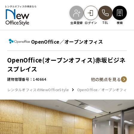
会員登録
ログイン
TEL
検索
オフィスを探す
OpenOffice／オープンオフィス
OpenOffice(オープンオフィス)赤坂ビジネ
主要エリアから探す
スプレイス
他の拠点を見る
建物管理番号：140664
駅・路線から探す
レンタルオフィスのNewOfficeStyle
OpenOffice／オープンオフィス
地図から探す