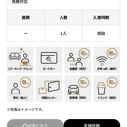
見積対応
面積
人数
入居時期
ー
1人
相談
※写真はイメージです。
お気に入り
見積依頼