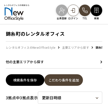
会員登録
ログイン
TEL
検索
錦糸町のレンタルオフィス
オフィスを探す
レンタルオフィスのNewOfficeStyle
主要エリアから探す
錦糸町の
主要エリアから探す
他の主要エリアから探す
駅・路線から探す
検索条件を保存
こだわり条件を追加
地図から探す
3拠点中3拠点表示