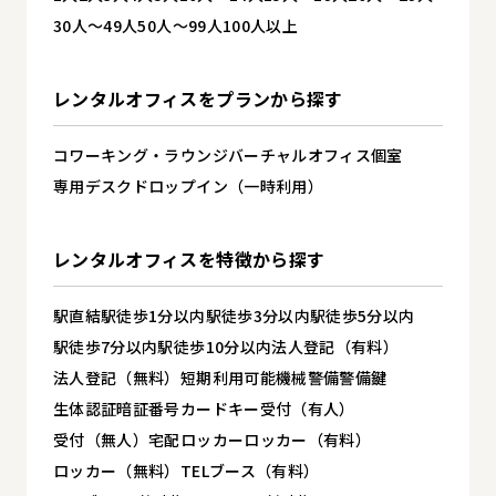
30人～49人
50人～99人
100人以上
レンタルオフィスを
プランから探す
コワーキング・ラウンジ
バーチャルオフィス
個室
専用デスク
ドロップイン（一時利用）
レンタルオフィスを
特徴から探す
駅直結
駅徒歩1分以内
駅徒歩3分以内
駅徒歩5分以内
駅徒歩7分以内
駅徒歩10分以内
法人登記（有料）
法人登記（無料）
短期利用可能
機械警備
警備
鍵
生体認証
暗証番号
カードキー
受付（有人）
受付（無人）
宅配ロッカー
ロッカー（有料）
ロッカー（無料）
TELブース（有料）