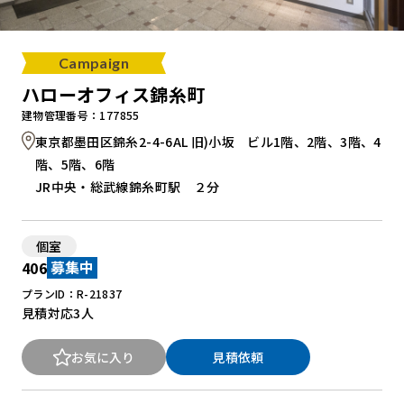
Campaign
ハローオフィス錦糸町
建物管理番号：177855
東京都墨田区錦糸2-4-6AL 旧)小坂 ビル1階、2階、3階、4
階、5階、6階
JR中央・総武線錦糸町駅 ２分
個室
406
募集中
プランID：R-21837
見積対応
3人
お気に入り
見積依頼