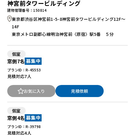
神宮前タワービルディング
建物管理番号：150814
東京都渋谷区神宮前1-5-8神宮前タワービルディング12F～
14F
東京メトロ副都心線明治神宮前〈原宿〉駅5番 ５分
個室
窓側7名
募集中
プランID：R-45553
見積対応
7人
お気に入り
見積依頼
個室
窓側4名
募集中
プランID：R-39798
見積対応
4人