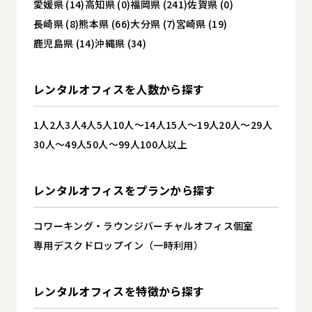
愛媛県 (14)
高知県 (0)
福岡県 (241)
佐賀県 (0)
長崎県 (8)
熊本県 (66)
大分県 (7)
宮崎県 (19)
鹿児島県 (14)
沖縄県 (34)
レンタルオフィスを
人数から探す
1人
2人
3人
4人
5人
10人～14人
15人～19人
20人～29人
30人～49人
50人～99人
100人以上
レンタルオフィスを
プランから探す
コワーキング・ラウンジ
バーチャルオフィス
個室
専用デスク
ドロップイン（一時利用）
レンタルオフィスを
特徴から探す