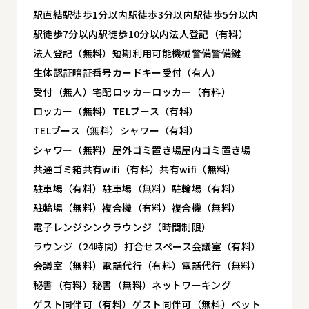
駅直結
駅徒歩1分以内
駅徒歩3分以内
駅徒歩5分以内
駅徒歩7分以内
駅徒歩10分以内
法人登記（有料）
法人登記（無料）
短期利用可能
機械警備
警備
鍵
生体認証
暗証番号
カードキー
受付（有人）
受付（無人）
宅配ロッカー
ロッカー（有料）
ロッカー（無料）
TELブース（有料）
TELブース（無料）
シャワー（有料）
シャワー（無料）
屋外ゴミ置き場
屋内ゴミ置き場
共通ゴミ箱
共有wifi（有料）
共有wifi（無料）
駐車場（有料）
駐車場（無料）
駐輪場（有料）
駐輪場（無料）
複合機（有料）
複合機（無料）
電子レンジ
シンク
ラウンジ（時間制限）
ラウンジ（24時間）
打合せスペース
会議室（有料）
会議室（無料）
電話代行（有料）
電話代行（無料）
秘書（有料）
秘書（無料）
ネットワーキング
ゲスト同伴可（有料）
ゲスト同伴可（無料）
ペット