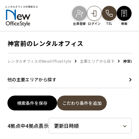
会員登録
ログイン
TEL
検索
神宮前のレンタルオフィス
オフィスを探す
レンタルオフィスのNewOfficeStyle
主要エリアから探す
神宮前の
主要エリアから探す
他の主要エリアから探す
駅・路線から探す
検索条件を保存
こだわり条件を追加
地図から探す
4拠点中4拠点表示