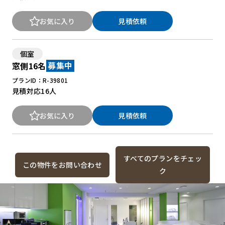
お気に入り
見積依頼
個室
窓側16名
募集中
プランID：R-39801
見積対応
16人
お気に入り
見積依頼
すべてのプランをチェッ
この物件をお問い合わせ
ク