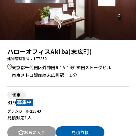
ハローオフィスAkiba(末広町)
建物管理番号：177830
東京都千代田区外神田6-15-14外神田ストークビル
東京メトロ銀座線末広町駅 １分
個室
319
募集中
プランID：R-21543
見積対応
1人
お気に入り
見積依頼