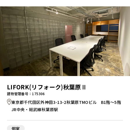
キャンペーンから探す
ブランドから探す
オフィススタイルから探す
0120-999-076
LIFORK(リフォーク)秋葉原Ⅱ
受付時間 平日9:00～18:00
建物管理番号：175306
東京都千代田区外神田3-13-2秋葉原TMOビル B1階～5階
お問い合わせフォーム
JR中央・総武線秋葉原駅
個室