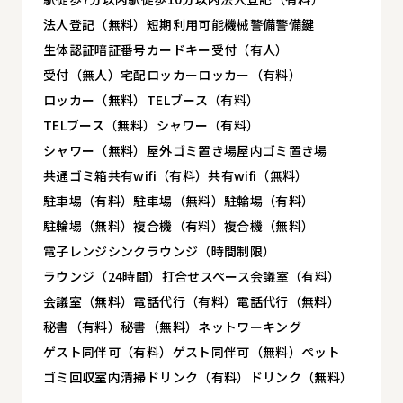
法人登記（無料）
短期利用可能
機械警備
警備
鍵
生体認証
暗証番号
カードキー
受付（有人）
受付（無人）
宅配ロッカー
ロッカー（有料）
ロッカー（無料）
TELブース（有料）
TELブース（無料）
シャワー（有料）
シャワー（無料）
屋外ゴミ置き場
屋内ゴミ置き場
共通ゴミ箱
共有wifi（有料）
共有wifi（無料）
駐車場（有料）
駐車場（無料）
駐輪場（有料）
駐輪場（無料）
複合機（有料）
複合機（無料）
電子レンジ
シンク
ラウンジ（時間制限）
ラウンジ（24時間）
打合せスペース
会議室（有料）
会議室（無料）
電話代行（有料）
電話代行（無料）
秘書（有料）
秘書（無料）
ネットワーキング
ゲスト同伴可（有料）
ゲスト同伴可（無料）
ペット
ゴミ回収
室内清掃
ドリンク（有料）
ドリンク（無料）