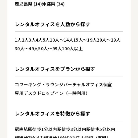
鹿児島県 (14)
沖縄県 (34)
レンタルオフィスを
人数から探す
1人
2人
3人
4人
5人
10人～14人
15人～19人
20人～29人
30人～49人
50人～99人
100人以上
レンタルオフィスを
プランから探す
コワーキング・ラウンジ
バーチャルオフィス
個室
専用デスク
ドロップイン（一時利用）
レンタルオフィスを
特徴から探す
駅直結
駅徒歩1分以内
駅徒歩3分以内
駅徒歩5分以内
駅徒歩7分以内
駅徒歩10分以内
法人登記（有料）