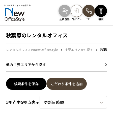
会員登録
ログイン
TEL
検索
秋葉原のレンタルオフィス
オフィスを探す
レンタルオフィスのNewOfficeStyle
主要エリアから探す
秋葉原の
主要エリアから探す
他の主要エリアから探す
駅・路線から探す
検索条件を保存
こだわり条件を追加
地図から探す
5拠点中5拠点表示