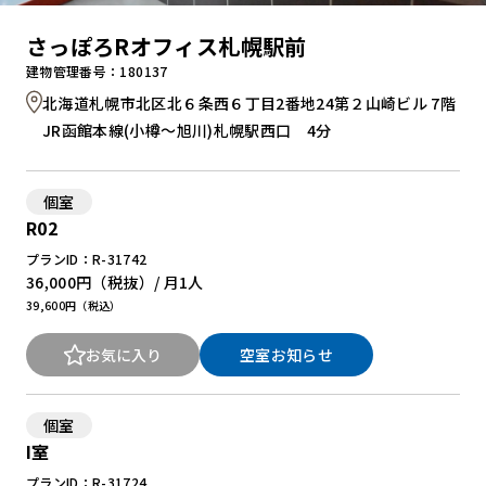
さっぽろRオフィス札幌駅前
建物管理番号：180137
北海道札幌市北区北６条西６丁目2番地24第２山崎ビル 7階
JR函館本線(小樽～旭川)札幌駅西口 4分
個室
R02
プランID：R-31742
36,000円
（税抜）/ 月
1人
39,600円（税込）
お気に入り
空室お知らせ
個室
I室
プランID：R-31724