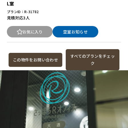
L室
プランID：R-31782
見積対応
3人
お気に入り
空室お知らせ
すべてのプランをチェッ
この物件をお問い合わせ
ク