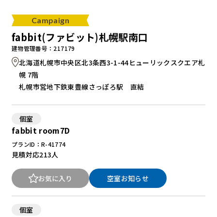
Campaign
fabbit(ファビット)札幌駅南口
建物管理番号：217179
北海道札幌市中央区北3条西3-1-44ヒューリックスクエア札
幌 7階
札幌市営地下鉄東豊線さっぽろ駅 直結
個室
fabbit room7D
プランID：R-41774
見積対応
213人
お気に入り
空室お知らせ
個室