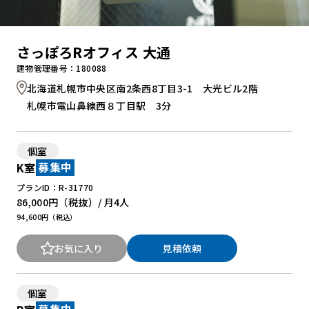
さっぽろRオフィス 大通
建物管理番号：180088
北海道札幌市中央区南2条西8丁目3-1 大光ビル2階
札幌市電山鼻線西８丁目駅 3分
個室
K室
募集中
プランID：R-31770
86,000円
（税抜）/ 月
4人
94,600円（税込）
お気に入り
見積依頼
個室