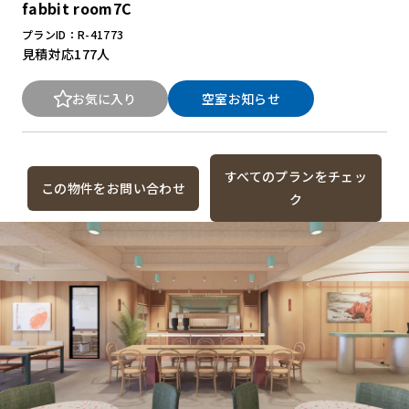
fabbit room7C
プランID：R-41773
見積対応
177人
お気に入り
空室お知らせ
すべてのプランをチェッ
この物件をお問い合わせ
ク