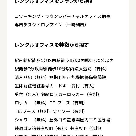
レンタルオフィスを
プランから探す
コワーキング・ラウンジ
バーチャルオフィス
個室
専用デスク
ドロップイン（一時利用）
レンタルオフィスを
特徴から探す
駅直結
駅徒歩1分以内
駅徒歩3分以内
駅徒歩5分以内
駅徒歩7分以内
駅徒歩10分以内
法人登記（有料）
法人登記（無料）
短期利用可能
機械警備
警備
鍵
生体認証
暗証番号
カードキー
受付（有人）
受付（無人）
宅配ロッカー
ロッカー（有料）
ロッカー（無料）
TELブース（有料）
TELブース（無料）
シャワー（有料）
シャワー（無料）
屋外ゴミ置き場
屋内ゴミ置き場
共通ゴミ箱
共有wifi（有料）
共有wifi（無料）