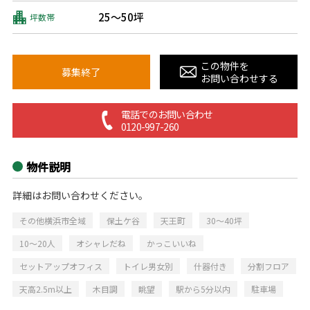
25～50坪
坪数帯
この物件を
募集終了
お問い合わせする
電話でのお問い合わせ
0120-997-260
物件説明
詳細はお問い合わせください。
その他横浜市全域
保土ケ谷
天王町
30～40坪
10～20人
オシャレだね
かっこいいね
セットアップオフィス
トイレ男女別
什器付き
分割フロア
天高2.5m以上
木目調
眺望
駅から5分以内
駐車場