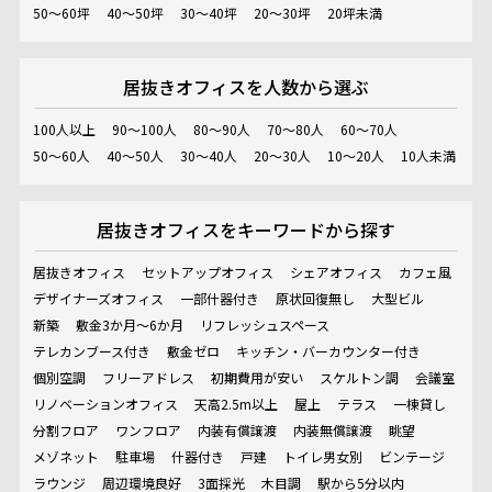
50～60坪
40～50坪
30～40坪
20～30坪
20坪未満
居抜きオフィスを
人数から選ぶ
100人以上
90～100人
80～90人
70～80人
60～70人
50～60人
40～50人
30～40人
20～30人
10～20人
10人未満
居抜きオフィスを
キーワードから探す
居抜きオフィス
セットアップオフィス
シェアオフィス
カフェ風
デザイナーズオフィス
一部什器付き
原状回復無し
大型ビル
新築
敷金3か月～6か月
リフレッシュスペース
テレカンブース付き
敷金ゼロ
キッチン・バーカウンター付き
個別空調
フリーアドレス
初期費用が安い
スケルトン調
会議室
リノベーションオフィス
天高2.5m以上
屋上
テラス
一棟貸し
分割フロア
ワンフロア
内装有償譲渡
内装無償譲渡
眺望
メゾネット
駐車場
什器付き
戸建
トイレ男女別
ビンテージ
ラウンジ
周辺環境良好
3面採光
木目調
駅から5分以内