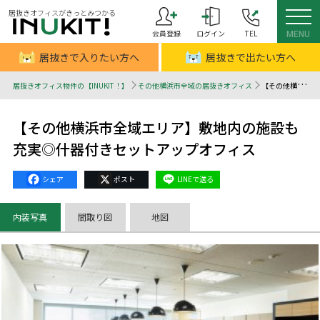
居抜きオフィスがきっとみつかる
会員登録
ログイン
TEL
MENU
居抜きで入りたい方へ
居抜きで出たい方へ
居抜きオフィス物件の【INUKIT！】
その他横浜市全域の居抜きオフィス
【その他横浜市全域エリア】敷地内の施設も充実◎什器付きセットアップオフィス - 居抜きオフィスはINUKIT！（イヌキット）
【その他横浜市全域エリア】敷地内の施設も
充実◎什器付きセットアップオフィス
Facebook
X
Line
内装写真
間取り図
地図