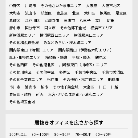
中野区
川崎市
その他さいたま市エリア
大阪府
大阪市北区
大和市
流山市
杉並区
豊島区
北区
荒川区
練馬区
足立区
葛飾区
江戸川区
武蔵野市
三鷹市
八王子
立川
町田
府中市
国分寺市
国立市
その他都下全域
横浜市エリア
新横浜駅エリア
横浜駅西口エリア
横浜駅東口エリア
その他横浜市全域
みなとみらい・桜木町エリア
関内駅東口（海側）エリア
関内駅西口（伊勢佐木町エリア）
厚木･相模原エリア
横須賀・鎌倉
平塚・藤沢
鶴見区
その他西区
その他港北区
川崎駅東口（川崎区）エリア
その他川崎区
その他幸区
多摩区
千葉市中央区
千葉市美浜区
その他千葉市エリア
松戸市
その他柏・松戸市エリア
船橋市
市川市
浦安市
柏市
その他千葉全域
大宮区
川口
川越
春日部・越谷
所沢
大宮･さいたま新都心･浦和エリア
その他埼玉全域
居抜きオフィスを
広さから探す
100坪以上
90～100坪
80～90坪
70～80坪
60～70坪