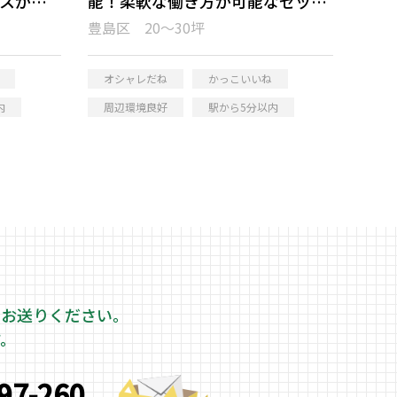
セスが可
能！柔軟な働き方が可能なセット
ス
アップオフィス
豊島区 20～30坪
オシャレだね
かっこいいね
内
周辺環境良好
駅から5分以内
をお送りください。
す。
997-260