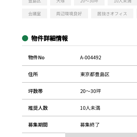
豊島区
大塚
20～30坪
10人未満
会議室
周辺環境良好
居抜きオフィス
物件詳細情報
物件No
A-004492
住所
東京都豊島区
坪数帯
20～30坪
推奨人数
10人未満
募集期間
募集終了