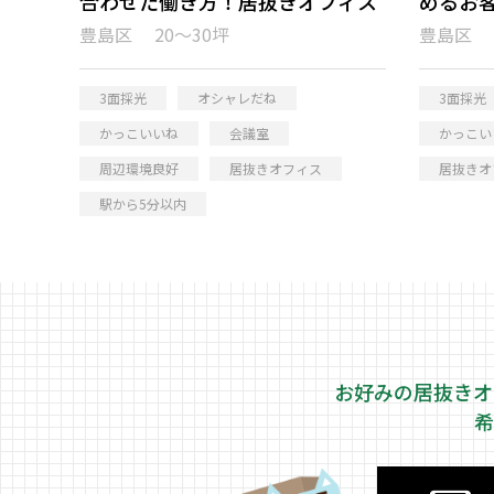
合わせた働き方！居抜きオフィス
めるお
フィス
豊島区 20～30坪
豊島区 2
3面採光
オシャレだね
3面採光
かっこいいね
会議室
かっこい
周辺環境良好
居抜きオフィス
居抜きオ
駅から5分以内
お好みの居抜きオ
希