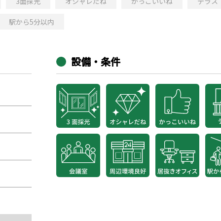
3面採光
オシャレだね
かっこいいね
テラス
駅から5分以内
設備・条件