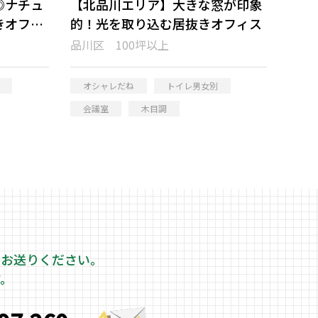
◎ナチュ
【北品川エリア】大きな窓が印象
きオフィ
的！光を取り込む居抜きオフィス
品川区 100坪以上
オシャレだね
トイレ男女別
会議室
木目調
をお送りください。
す。