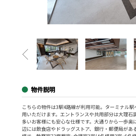
物件説明
こちらの物件は3駅4路線が利用可能。ターミナル
用いただけます。エントランスや共用部分は大理石
多いお客様にも安心な仕様です。大通りから一歩奥
辺には飲食店やドラッグストア、銀行・郵便局があ
様で、執務室72席想定･会議室3室(4名様用2室･6