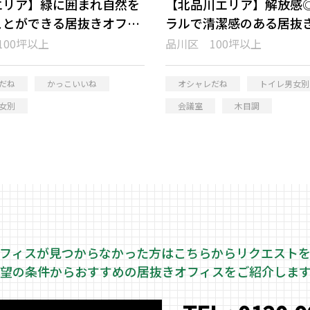
エリア】緑に囲まれ自然を
【北品川エリア】解放感
ことができる居抜きオフィ
ラルで清潔感のある居抜
ス
100坪以上
品川区 100坪以上
だね
かっこいいね
オシャレだね
トイレ男女別
女別
会議室
木目調
フィスが見つからなかった方はこちらから
リクエスト
望の条件からおすすめの居抜きオフィスをご紹介しま