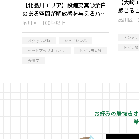
【大崎
【北品川エリア】設備充実◎余白
感じる
のある空間が解放感を与えるハー
ス
品川区 
フセットアップオフィス
品川区 100坪以上
オシャレ
オシャレだね
かっこいいね
トイレ男
セットアップオフィス
トイレ男女別
会議室
お好みの居抜きオ
希