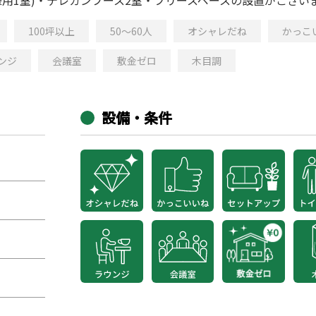
100坪以上
50～60人
オシャレだね
かっこ
ンジ
会議室
敷金ゼロ
木目調
設備・条件