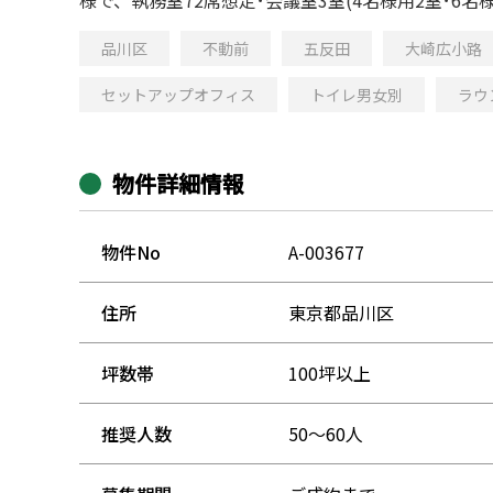
品川区
不動前
五反田
大崎広小路
セットアップオフィス
トイレ男女別
ラウ
物件詳細情報
物件No
A-003677
住所
東京都品川区
坪数帯
100坪以上
推奨人数
50～60人