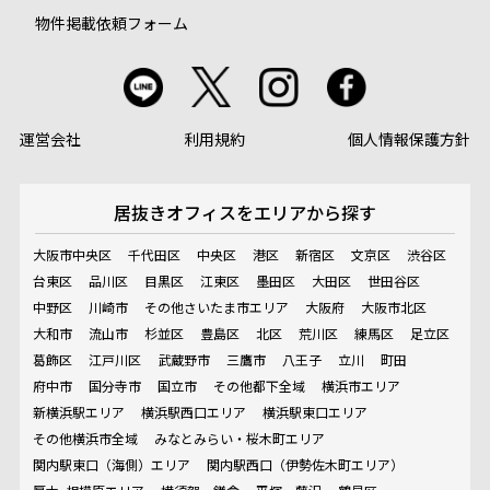
物件掲載依頼フォーム
運営会社
利用規約
個人情報保護方針
居抜きオフィスを
エリアから探す
大阪市中央区
千代田区
中央区
港区
新宿区
文京区
渋谷区
台東区
品川区
目黒区
江東区
墨田区
大田区
世田谷区
中野区
川崎市
その他さいたま市エリア
大阪府
大阪市北区
大和市
流山市
杉並区
豊島区
北区
荒川区
練馬区
足立区
葛飾区
江戸川区
武蔵野市
三鷹市
八王子
立川
町田
府中市
国分寺市
国立市
その他都下全域
横浜市エリア
新横浜駅エリア
横浜駅西口エリア
横浜駅東口エリア
その他横浜市全域
みなとみらい・桜木町エリア
関内駅東口（海側）エリア
関内駅西口（伊勢佐木町エリア）