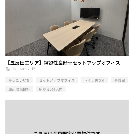
【五反田エリア】視認性良好☆セットアップオフィス
品川区 60～70坪
かっこいいね
セットアップオフィス
トイレ男女別
会議室
周辺環境良好
駅から5分以内
こちらは会員限定公開物件です