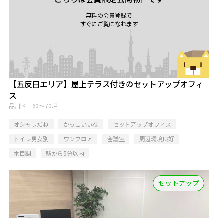
無料の会員登録で
すぐにご覧になれます
【五反田エリア】屋上テラス付きのセットアップオフィ
ス
品川区 60～70坪
オシャレだね
かっこいいね
セットアップオフィス
トイレ男女別
ワンフロア
会議室
周辺環境良好
木目調
駅から5分以内
セットアップ