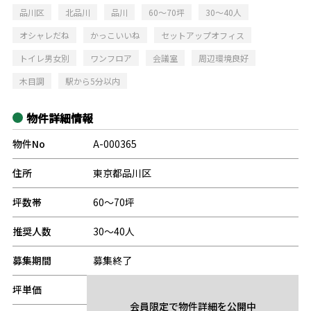
品川区
北品川
品川
60～70坪
30～40人
オシャレだね
かっこいいね
セットアップオフィス
トイレ男女別
ワンフロア
会議室
周辺環境良好
木目調
駅から5分以内
物件詳細情報
物件No
A-000365
住所
東京都品川区
坪数帯
60～70坪
推奨人数
30～40人
募集期間
募集終了
坪単価
-
会員限定で物件詳細を公開中