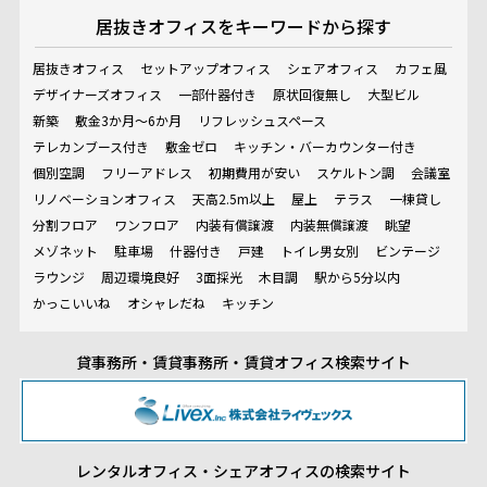
居抜きオフィスを
キーワードから探す
居抜きオフィス
セットアップオフィス
シェアオフィス
カフェ風
デザイナーズオフィス
一部什器付き
原状回復無し
大型ビル
新築
敷金3か月～6か月
リフレッシュスペース
テレカンブース付き
敷金ゼロ
キッチン・バーカウンター付き
個別空調
フリーアドレス
初期費用が安い
スケルトン調
会議室
リノベーションオフィス
天高2.5m以上
屋上
テラス
一棟貸し
分割フロア
ワンフロア
内装有償譲渡
内装無償譲渡
眺望
メゾネット
駐車場
什器付き
戸建
トイレ男女別
ビンテージ
ラウンジ
周辺環境良好
3面採光
木目調
駅から5分以内
かっこいいね
オシャレだね
キッチン
貸事務所・賃貸事務所・賃貸オフィス検索サイト
レンタルオフィス・シェアオフィスの検索サイト