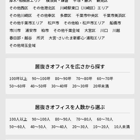
厚木･相模原エリア
横須賀・鎌倉
平塚・藤沢
鶴見区
その他西区
その他港北区
川崎駅東口（川崎区）エリア
その他川崎区
その他幸区
多摩区
千葉市中央区
千葉市美浜区
その他千葉市エリア
松戸市
その他柏・松戸市エリア
船橋市
市川市
浦安市
柏市
その他千葉全域
大宮区
川口
川越
春日部・越谷
所沢
大宮･さいたま新都心･浦和エリア
その他埼玉全域
居抜きオフィスを
広さから探す
100坪以上
90～100坪
80～90坪
70～80坪
60～70坪
50～60坪
40～50坪
30～40坪
20～30坪
20坪未満
居抜きオフィスを
人数から選ぶ
100人以上
90～100人
80～90人
70～80人
60～70人
50～60人
40～50人
30～40人
20～30人
10～20人
10人未満