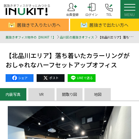
居抜きオフィスがきっとみつかる
会員登録
ログイン
TEL
MENU
居抜きで入りたい方へ
居抜きで出たい方へ
居抜きオフィス物件の【INUKIT！】
品川区の居抜きオフィス
【北品川エリア】落ち着いたカラーリングがおしゃれなハーフセットアップオフィス - 居抜きオフィスはINUKIT！（イヌキット）
【北品川エリア】落ち着いたカラーリングが
おしゃれなハーフセットアップオフィス
Facebook
X
Line
内装写真
VR
間取り図
地図