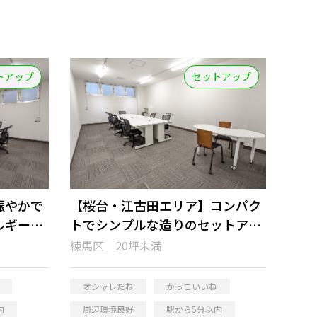
トアップ
セットアップ
賑やかで
【桜台・江古田エリア】コンパク
ルギーを
トでシンプルな造りのセットアッ
ィス
プオフィス
練馬区 20坪未満
オシャレだね
かっこいいね
内
周辺環境良好
駅から5分以内