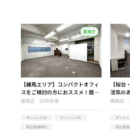
居抜き
【練馬エリア】コンパクトオフィ
【桜台
スをご検討の方におススメ！居抜
活気の
きオフィス
感じる
練馬区 20坪未満
練馬区 
オシャレだね
かっこいいね
オシャレ
周辺環境良好
周辺環境