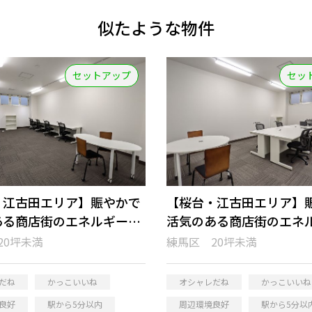
似たような物件
セットアップ
セッ
・江古田エリア】賑やかで
【桜台・江古田エリア】
ある商店街のエネルギーを
活気のある商店街のエネ
セットアップオフィス
感じるセットアップオフ
20坪未満
練馬区 20坪未満
だね
かっこいいね
オシャレだね
かっこいいね
良好
駅から5分以内
周辺環境良好
駅から5分以