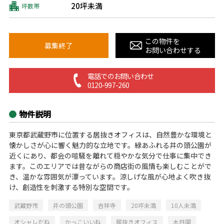
20坪未満
坪数帯
この物件を
募集終了
お問い合わせする
電話でのお問い合わせ
0120-997-260
物件説明
東京都武蔵野市に位置する居抜きオフィスは、自然豊かな環境と
懐かしさが心に響く魅力的な立地です。緑あふれる井の頭公園が
近くにあり、都会の喧騒を離れて穏やかな気分で仕事に集中でき
ます。このエリアでは昔ながらの商店街の風情も楽しむことがで
き、温かな雰囲気が漂っています。涼しげな風が心地よく吹き抜
け、創造性を刺激する特別な空間です。
武蔵野市
井の頭公園
吉祥寺
20坪未満
10人未満
オシャレだね
かっこいいね
居抜きオフィス
木目調