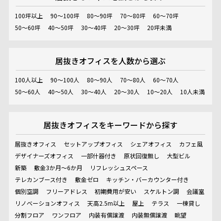
100坪以上
90～100坪
80～90坪
70～80坪
60～70坪
50～60坪
40～50坪
30～40坪
20～30坪
20坪未満
居抜きオフィスを
人数から選ぶ
100人以上
90～100人
80～90人
70～80人
60～70人
50～60人
40～50人
30～40人
20～30人
10～20人
10人未満
居抜きオフィスを
キーワードから探す
居抜きオフィス
セットアップオフィス
シェアオフィス
カフェ風
デザイナーズオフィス
一部什器付き
原状回復無し
大型ビル
新築
敷金3か月～6か月
リフレッシュスペース
テレカンブース付き
敷金ゼロ
キッチン・バーカウンター付き
個別空調
フリーアドレス
初期費用が安い
スケルトン調
会議室
リノベーションオフィス
天高2.5m以上
屋上
テラス
一棟貸し
分割フロア
ワンフロア
内装有償譲渡
内装無償譲渡
眺望