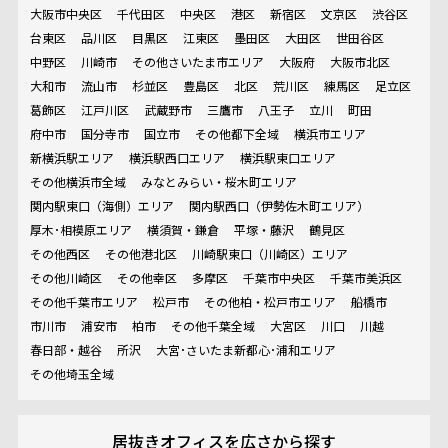
大阪市中央区
千代田区
中央区
港区
新宿区
文京区
渋谷区
台東区
品川区
目黒区
江東区
墨田区
大田区
世田谷区
中野区
川崎市
その他さいたま市エリア
大阪府
大阪市北区
大和市
流山市
杉並区
豊島区
北区
荒川区
練馬区
足立区
葛飾区
江戸川区
武蔵野市
三鷹市
八王子
立川
町田
府中市
国分寺市
国立市
その他都下全域
横浜市エリア
新横浜駅エリア
横浜駅西口エリア
横浜駅東口エリア
その他横浜市全域
みなとみらい・桜木町エリア
関内駅東口（海側）エリア
関内駅西口（伊勢佐木町エリア）
厚木･相模原エリア
横須賀・鎌倉
平塚・藤沢
鶴見区
その他西区
その他港北区
川崎駅東口（川崎区）エリア
その他川崎区
その他幸区
多摩区
千葉市中央区
千葉市美浜区
その他千葉市エリア
松戸市
その他柏・松戸市エリア
船橋市
市川市
浦安市
柏市
その他千葉全域
大宮区
川口
川越
春日部・越谷
所沢
大宮･さいたま新都心･浦和エリア
その他埼玉全域
居抜きオフィスを
広さから探す