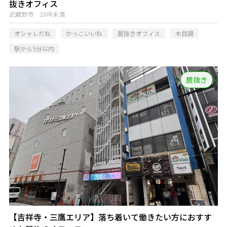
抜きオフィス
武蔵野市 20坪未満
オシャレだね
かっこいいね
居抜きオフィス
木目調
駅から5分以内
居抜き
【吉祥寺・三鷹エリア】落ち着いて働きたい方におすす