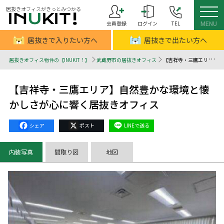
居抜きオフィスがきっとみつかる
会員登録
ログイン
TEL
MENU
居抜きで入りたい方へ
居抜きで出たい方へ
居抜きオフィス物件の【INUKIT！】
武蔵野市の居抜きオフィス
【吉祥寺・三鷹エリア】自然豊かな環境と懐かしさが心に響く居抜きオフィス - 居抜きオフィスはINUKIT！（イヌキット）
【吉祥寺・三鷹エリア】自然豊かな環境と懐
かしさが心に響く居抜きオフィス
Facebook
X
Line
内装写真
間取り図
地図