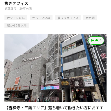
抜きオフィス
武蔵野市 20坪未満
オシャレだね
かっこいいね
居抜きオフィス
木目調
駅から5分以内
居抜き
【吉祥寺・三鷹エリア】落ち着いて働きたい方におすす