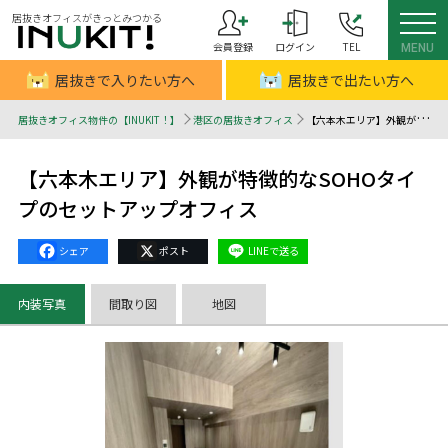
居抜きオフィスがきっとみつかる
会員登録
ログイン
TEL
MENU
居抜きで入りたい方へ
居抜きで出たい方へ
居抜きオフィス物件の【INUKIT！】
港区の居抜きオフィス
【六本木エリア】外観が特徴的なSOHOタイプのセットアップオフィス - 居抜きオフィスはINUKIT！（イヌキット）
【六本木エリア】外観が特徴的なSOHOタイ
プのセットアップオフィス
Facebook
X
Line
内装写真
間取り図
地図