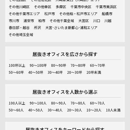
その他川崎区
その他幸区
多摩区
千葉市中央区
千葉市美浜区
その他千葉市エリア
松戸市
その他柏・松戸市エリア
船橋市
市川市
浦安市
柏市
その他千葉全域
大宮区
川口
川越
春日部・越谷
所沢
大宮･さいたま新都心･浦和エリア
その他埼玉全域
居抜きオフィスを
広さから探す
100坪以上
90～100坪
80～90坪
70～80坪
60～70坪
50～60坪
40～50坪
30～40坪
20～30坪
20坪未満
居抜きオフィスを
人数から選ぶ
100人以上
90～100人
80～90人
70～80人
60～70人
50～60人
40～50人
30～40人
20～30人
10～20人
10人未満
居抜きオフィスを
キーワードから探す