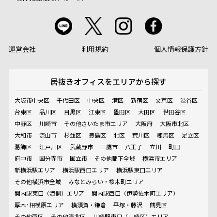
運営会社
利用規約
個人情報保護方針
居抜きオフィスを
エリアから探す
大阪市中央区
千代田区
中央区
港区
新宿区
文京区
渋谷区
台東区
品川区
目黒区
江東区
墨田区
大田区
世田谷区
中野区
川崎市
その他さいたま市エリア
大阪府
大阪市北区
大和市
流山市
杉並区
豊島区
北区
荒川区
練馬区
足立区
葛飾区
江戸川区
武蔵野市
三鷹市
八王子
立川
町田
府中市
国分寺市
国立市
その他都下全域
横浜市エリア
新横浜駅エリア
横浜駅西口エリア
横浜駅東口エリア
その他横浜市全域
みなとみらい・桜木町エリア
関内駅東口（海側）エリア
関内駅西口（伊勢佐木町エリア）
厚木･相模原エリア
横須賀・鎌倉
平塚・藤沢
鶴見区
その他西区
その他港北区
川崎駅東口（川崎区）エリア