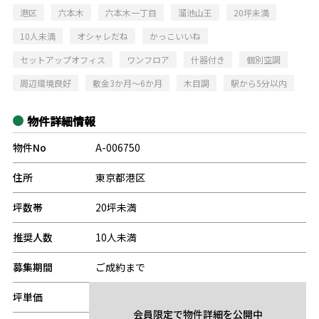
港区
六本木
六本木一丁目
溜池山王
20坪未満
10人未満
オシャレだね
かっこいいね
セットアップオフィス
ワンフロア
什器付き
個別空調
周辺環境良好
敷金3か月～6か月
木目調
駅から5分以内
物件詳細情報
物件No
A-006750
住所
東京都港区
坪数帯
20坪未満
推奨人数
10人未満
募集期間
ご成約まで
坪単価
-
会員限定で物件詳細を公開中