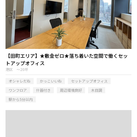
【田町エリア】★敷金ゼロ★落ち着いた空間で働くセッ
トアップオフィス
港区 ～20坪
オシャレだね
かっこいいね
セットアップオフィス
ワンフロア
什器付き
周辺環境良好
木目調
駅から5分以内