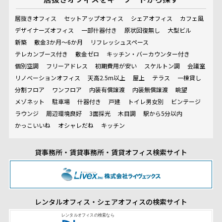
居抜きオフィス
セットアップオフィス
シェアオフィス
カフェ風
デザイナーズオフィス
一部什器付き
原状回復無し
大型ビル
新築
敷金3か月～6か月
リフレッシュスペース
テレカンブース付き
敷金ゼロ
キッチン・バーカウンター付き
個別空調
フリーアドレス
初期費用が安い
スケルトン調
会議室
リノベーションオフィス
天高2.5m以上
屋上
テラス
一棟貸し
分割フロア
ワンフロア
内装有償譲渡
内装無償譲渡
眺望
メゾネット
駐車場
什器付き
戸建
トイレ男女別
ビンテージ
ラウンジ
周辺環境良好
3面採光
木目調
駅から5分以内
かっこいいね
オシャレだね
キッチン
貸事務所・賃貸事務所・賃貸オフィス検索サイト
レンタルオフィス・シェアオフィスの検索サイト