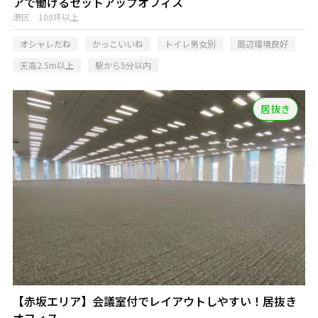
アで働けるセットアップオフィス
港区 100坪以上
オシャレだね
かっこいいね
トイレ男女別
周辺環境良好
天高2.5m以上
駅から5分以内
居抜き
【赤坂エリア】会議室付でレイアウトしやすい！居抜き