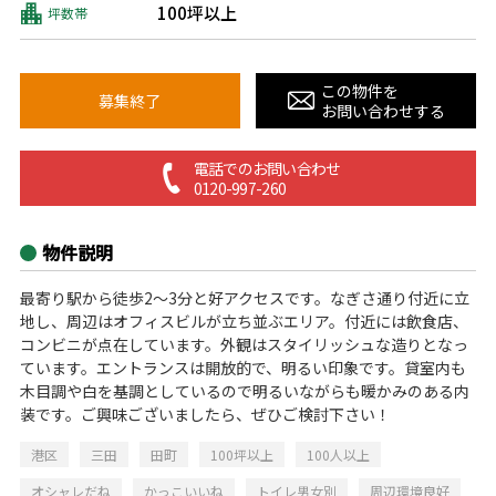
100坪以上
坪数帯
この物件を
募集終了
お問い合わせする
電話でのお問い合わせ
0120-997-260
物件説明
最寄り駅から徒歩2～3分と好アクセスです。なぎさ通り付近に立
地し、周辺はオフィスビルが立ち並ぶエリア。付近には飲食店、
コンビニが点在しています。外観はスタイリッシュな造りとなっ
ています。エントランスは開放的で、明るい印象です。貸室内も
木目調や白を基調としているので明るいながらも暖かみのある内
装です。ご興味ございましたら、ぜひご検討下さい！
港区
三田
田町
100坪以上
100人以上
オシャレだね
かっこいいね
トイレ男女別
周辺環境良好