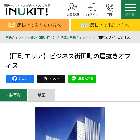
居抜きオフィスがきっとみつかる
会員登録
ログイン
TEL
MENU
居抜きで入りたい方へ
居抜きで出たい方へ
居抜きオフィス物件の【INUKIT！】
港区の居抜きオフィス
【田町エリア】ビジネス街田町の居抜きオフィス - 居抜きオフィスはINUKIT！（イヌキット）
【田町エリア】ビジネス街田町の居抜きオフ
ィス
Facebook
X
Line
内装写真
地図