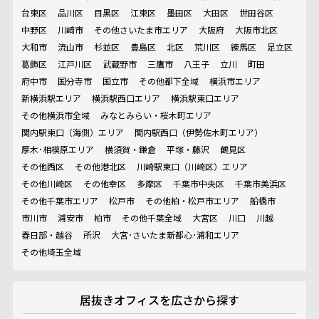
台東区
品川区
目黒区
江東区
墨田区
大田区
世田谷区
中野区
川崎市
その他さいたま市エリア
大阪府
大阪市北区
大和市
流山市
杉並区
豊島区
北区
荒川区
練馬区
足立区
葛飾区
江戸川区
武蔵野市
三鷹市
八王子
立川
町田
府中市
国分寺市
国立市
その他都下全域
横浜市エリア
新横浜駅エリア
横浜駅西口エリア
横浜駅東口エリア
その他横浜市全域
みなとみらい・桜木町エリア
関内駅東口（海側）エリア
関内駅西口（伊勢佐木町エリア）
厚木･相模原エリア
横須賀・鎌倉
平塚・藤沢
鶴見区
その他西区
その他港北区
川崎駅東口（川崎区）エリア
その他川崎区
その他幸区
多摩区
千葉市中央区
千葉市美浜区
その他千葉市エリア
松戸市
その他柏・松戸市エリア
船橋市
市川市
浦安市
柏市
その他千葉全域
大宮区
川口
川越
春日部・越谷
所沢
大宮･さいたま新都心･浦和エリア
その他埼玉全域
居抜きオフィスを
広さから探す