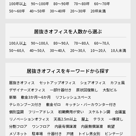
100坪以上
90～100坪
80～90坪
70～80坪
60～70坪
50～60坪
40～50坪
30～40坪
20～30坪
20坪未満
居抜きオフィスを
人数から選ぶ
100人以上
90～100人
80～90人
70～80人
60～70人
50～60人
40～50人
30～40人
20～30人
10～20人
10人未満
居抜きオフィスを
キーワードから探す
居抜きオフィス
セットアップオフィス
シェアオフィス
カフェ風
デザイナーズオフィス
一部什器付き
原状回復無し
大型ビル
新築
敷金3か月～6か月
リフレッシュスペース
テレカンブース付き
敷金ゼロ
キッチン・バーカウンター付き
個別空調
フリーアドレス
初期費用が安い
スケルトン調
会議室
リノベーションオフィス
天高2.5m以上
屋上
テラス
一棟貸し
分割フロア
ワンフロア
内装有償譲渡
内装無償譲渡
眺望
メゾネット
駐車場
什器付き
戸建
トイレ男女別
ビンテージ