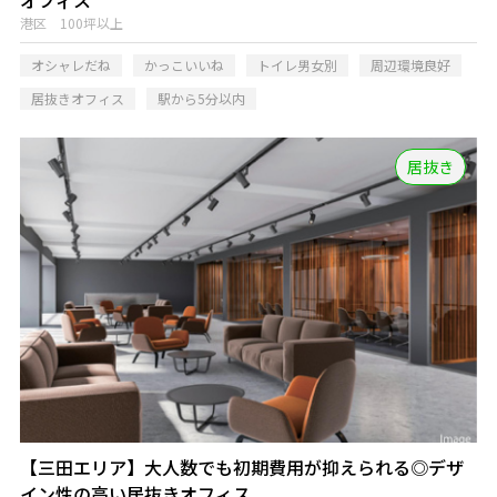
オフィス
港区 100坪以上
オシャレだね
かっこいいね
トイレ男女別
周辺環境良好
居抜きオフィス
駅から5分以内
居抜き
【三田エリア】大人数でも初期費用が抑えられる◎デザ
イン性の高い居抜きオフィス