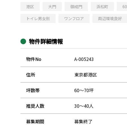
港区
大門
御成門
浜松町
6
トイレ男女別
ワンフロア
周辺環境良好
物件詳細情報
物件No
A-005243
住所
東京都港区
坪数帯
60～70坪
推奨人数
30～40人
募集期間
募集終了