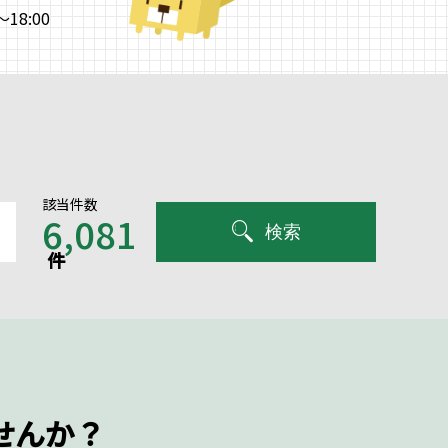
18:00
該当件数
6,081
検索
件
せんか？