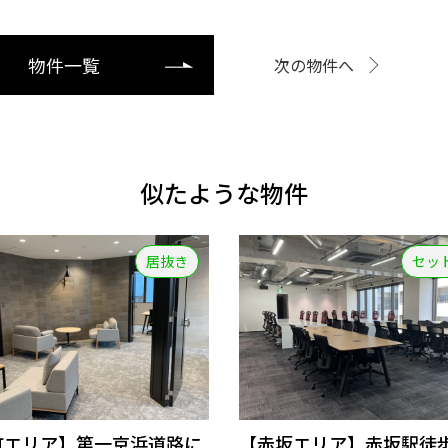
物件一覧
次の物件へ
似たような物件
居抜き
セッ
町エリア】第一京浜道路に
【赤坂エリア】赤坂駅徒