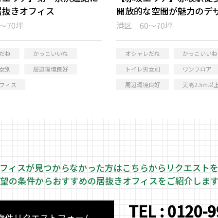
居抜きオフィス
開放的な空間が魅力のデ
ズセットアップオフィス
～70坪
港区 60～70坪
だね
かっこいいね
オシャレだね
かっこいいね
女別
周辺環境良好
トイレ男女別
ワンフロア
フィス
周辺環境良好
天高2.5m以
フィスが見つからなかった方はこちらから
リクエスト
望の条件からおすすめの居抜きオフィスをご紹介しま
TEL : 0120-
物件リクエストフォーム