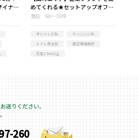
ザイナー
めてくれる★セットアップオフィ
ス
港区 60～70坪
オシャレだね
かっこいいね
トイレ男女別
周辺環境良好
上
天高2.5m以上
をお送りください。
す。
997-260