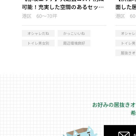
可能！充実した空間のあるセット
面した
アップオフィス
港区 60～70坪
港区 60
オシャレだね
かっこいいね
オシャレ
トイレ男女別
周辺環境良好
トイレ男
居抜きオ
お好みの居抜きオ
希