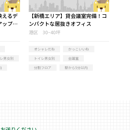
映えるデ
【新橋エリア】貸会議室完備！コ
アップオ
ンパクトな居抜きオフィス
港区 30~40坪
オシャレだね
かっこいいね
レ男女別
トイレ男女別
会議室
内
分割フロア
駅から5分以内
をお送りください。