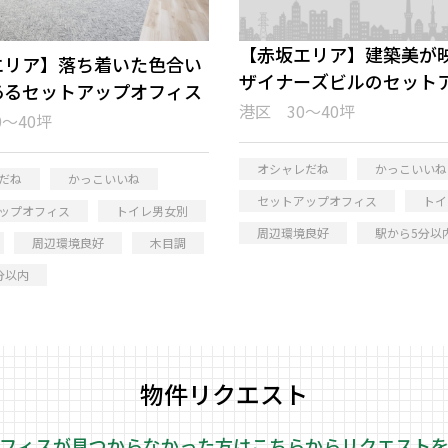
【赤坂エリア】建築美が
エリア】落ち着いた色合い
ザイナーズビルのセット
あるセットアップオフィス
フィス
港区 30～40坪
～40坪
オシャレだね
かっこいいね
だね
かっこいいね
セットアップオフィス
トイ
ップオフィス
トイレ男女別
周辺環境良好
駅から5分以
周辺環境良好
木目調
分以内
物件リクエスト
フィスが見つからなかった方はこちらから
リクエスト