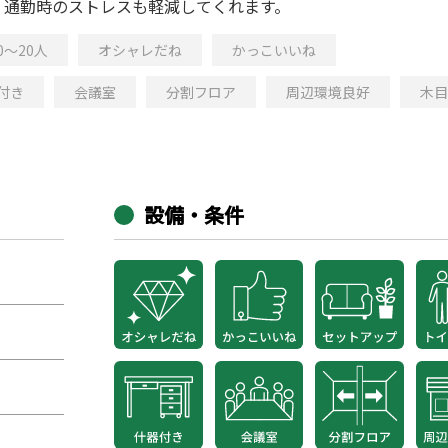
、通勤時のストレスも軽減してくれます。
0～20人
オシャレだね
かっこいいね
付き
会議室
分割フロア
周辺環境良好
木目
設備・条件