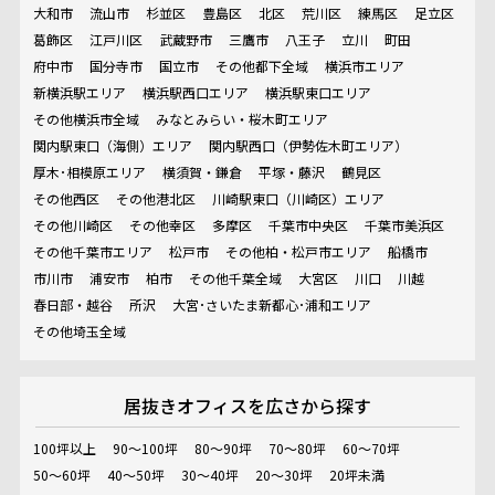
大和市
流山市
杉並区
豊島区
北区
荒川区
練馬区
足立区
葛飾区
江戸川区
武蔵野市
三鷹市
八王子
立川
町田
府中市
国分寺市
国立市
その他都下全域
横浜市エリア
新横浜駅エリア
横浜駅西口エリア
横浜駅東口エリア
その他横浜市全域
みなとみらい・桜木町エリア
関内駅東口（海側）エリア
関内駅西口（伊勢佐木町エリア）
厚木･相模原エリア
横須賀・鎌倉
平塚・藤沢
鶴見区
その他西区
その他港北区
川崎駅東口（川崎区）エリア
その他川崎区
その他幸区
多摩区
千葉市中央区
千葉市美浜区
その他千葉市エリア
松戸市
その他柏・松戸市エリア
船橋市
市川市
浦安市
柏市
その他千葉全域
大宮区
川口
川越
春日部・越谷
所沢
大宮･さいたま新都心･浦和エリア
その他埼玉全域
居抜きオフィスを
広さから探す
100坪以上
90～100坪
80～90坪
70～80坪
60～70坪
50～60坪
40～50坪
30～40坪
20～30坪
20坪未満