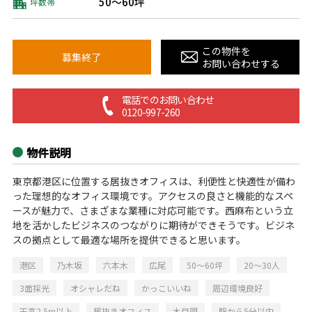
50～60坪
坪数帯
この物件を
募集終了
お問い合わせする
電話でのお問い合わせ
0120-997-260
物件説明
東京都港区に位置する居抜きオフィスは、利便性と快適性が備わ
った理想的なオフィス環境です。アクセスの良さと機能的なスペ
ースが魅力で、さまざまな業種に対応可能です。西麻布という立
地を活かしたビジネスのつながりに期待ができそうです。ビジネ
スの拠点として最適な場所を提供できると思います。
港区
乃木坂
六本木
広尾
50～60坪
20～30人
3面採光
オシャレだね
かっこいいね
周辺環境良好
天高2.5m以上
居抜きオフィス
木目調
駅から5分以内