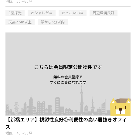
港区 50～60坪
3面採光
オシャレだね
かっこいいね
周辺環境良好
天高2.5m以上
駅から5分以内
こちらは会員限定公開物件です
無料の会員登録で
すぐにご覧になれます
【新橋エリア】視認性良好◎利便性の高い居抜きオフィ
ス
港区 40～50坪