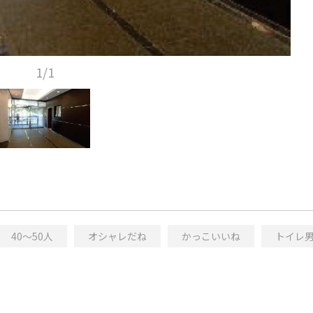
1/1
40～50人
オシャレだね
かっこいいね
トイレ