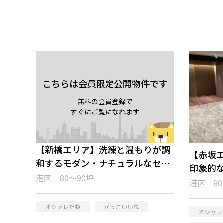
こちらは会員限定公開物件です
無料の会員登録で
すぐにご覧になれます
【新橋エリア】洗練と温もりが調
【赤坂
和するモダン・ナチュラルなセッ
印象的
トアップオフィス
港区 80～90坪
港区 80
オシャレだね
かっこいいね
オシャレ