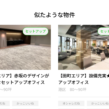
似たような物件
セットアップ
セッ
エリア】赤坂のデザインが
【田町エリア】設備充実
なセットアップオフィス
アップオフィス
～90坪
港区 80～90坪
だね
かっこいいね
オシャレだね
かっこいいね