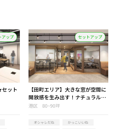
トアップ
セットアップ
★セット
【田町エリア】大きな窓が空間に
開放感を生み出す！ナチュラルな
フルセットアップオフィス
港区 80~90坪
オシャレだね
かっこいいね