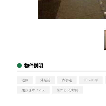
物件説明
港区
外苑前
表参道
80～90坪
居抜きオフィス
駅から5分以内