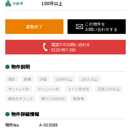
100坪以上
坪数帯
この物件を
募集終了
お問い合わせする
電話でのお問い合わせ
0120-997-260
物件説明
港区
新橋
汐留
100坪以上
100人以上
オシャレだね
かっこいいね
トイレ男女別
天高2.5m以上
居抜きオフィス
駅から5分以内
駐車場
物件詳細情報
物件No
A-003088