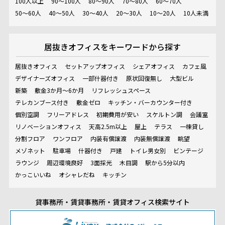
100人以上
90～100人
80～90人
70～80人
60～70人
50～60人
40～50人
30～40人
20～30人
10～20人
10人未満
居抜きオフィスを
キーワードから探す
居抜きオフィス
セットアップオフィス
シェアオフィス
カフェ風
デザイナーズオフィス
一部什器付き
原状回復無し
大型ビル
新築
敷金3か月～6か月
リフレッシュスペース
テレカンブース付き
敷金ゼロ
キッチン・バーカウンター付き
個別空調
フリーアドレス
初期費用が安い
スケルトン調
会議室
リノベーションオフィス
天高2.5m以上
屋上
テラス
一棟貸し
分割フロア
ワンフロア
内装有償譲渡
内装無償譲渡
眺望
メゾネット
駐車場
什器付き
戸建
トイレ男女別
ビンテージ
ラウンジ
周辺環境良好
3面採光
木目調
駅から5分以内
かっこいいね
オシャレだね
キッチン
貸事務所・賃貸事務所・賃貸オフィス検索サイト