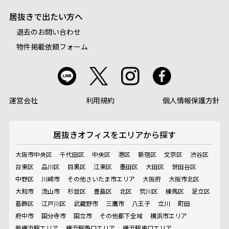
居抜きで出たい方へ
退去のお問い合わせ
物件掲載依頼フォーム
運営会社
利用規約
個人情報保護方針
居抜きオフィスを
エリアから探す
大阪市中央区
千代田区
中央区
港区
新宿区
文京区
渋谷区
台東区
品川区
目黒区
江東区
墨田区
大田区
世田谷区
中野区
川崎市
その他さいたま市エリア
大阪府
大阪市北区
大和市
流山市
杉並区
豊島区
北区
荒川区
練馬区
足立区
葛飾区
江戸川区
武蔵野市
三鷹市
八王子
立川
町田
府中市
国分寺市
国立市
その他都下全域
横浜市エリア
新横浜駅エリア
横浜駅西口エリア
横浜駅東口エリア