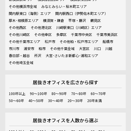
その他横浜市全域
みなとみらい・桜木町エリア
関内駅東口（海側）エリア
関内駅西口（伊勢佐木町エリア）
厚木･相模原エリア
横須賀・鎌倉
平塚・藤沢
鶴見区
その他西区
その他港北区
川崎駅東口（川崎区）エリア
その他川崎区
その他幸区
多摩区
千葉市中央区
千葉市美浜区
その他千葉市エリア
松戸市
その他柏・松戸市エリア
船橋市
市川市
浦安市
柏市
その他千葉全域
大宮区
川口
川越
春日部・越谷
所沢
大宮･さいたま新都心･浦和エリア
その他埼玉全域
居抜きオフィスを
広さから探す
100坪以上
90～100坪
80～90坪
70～80坪
60～70坪
50～60坪
40～50坪
30～40坪
20～30坪
20坪未満
居抜きオフィスを
人数から選ぶ