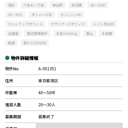
港区
六本木一丁目
神谷町
赤羽橋
40～50坪
20～30人
オシャレだね
かっこいいね
セットアップオフィス
デザイナーズオフィス
トイレ男女別
会議室
周辺環境良好
天高2.5m以上
屋上
木目調
眺望
駅から5分以内
物件詳細情報
物件No
A-001351
住所
東京都港区
坪数帯
40～50坪
推奨人数
20～30人
募集期間
募集終了