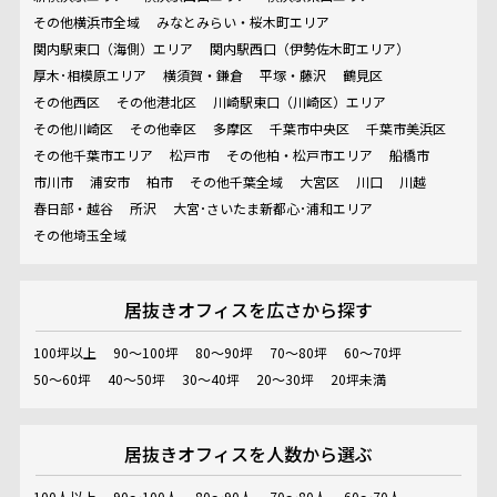
その他横浜市全域
みなとみらい・桜木町エリア
関内駅東口（海側）エリア
関内駅西口（伊勢佐木町エリア）
厚木･相模原エリア
横須賀・鎌倉
平塚・藤沢
鶴見区
その他西区
その他港北区
川崎駅東口（川崎区）エリア
その他川崎区
その他幸区
多摩区
千葉市中央区
千葉市美浜区
その他千葉市エリア
松戸市
その他柏・松戸市エリア
船橋市
市川市
浦安市
柏市
その他千葉全域
大宮区
川口
川越
春日部・越谷
所沢
大宮･さいたま新都心･浦和エリア
その他埼玉全域
居抜きオフィスを
広さから探す
100坪以上
90～100坪
80～90坪
70～80坪
60～70坪
50～60坪
40～50坪
30～40坪
20～30坪
20坪未満
居抜きオフィスを
人数から選ぶ
100人以上
90～100人
80～90人
70～80人
60～70人