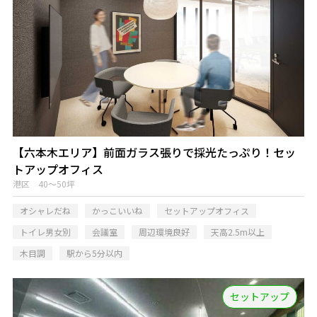
【六本木エリア】前面ガラス張りで採光たっぷり！セッ
トアップオフィス
港区 40～50坪
オシャレだね
かっこいいね
セットアップオフィス
トイレ男女別
会議室
周辺環境良好
天高2.5m以上
木目調
駅から5分以内
セットアップ