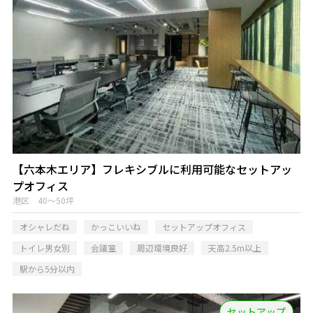
【六本木エリア】フレキシブルに利用可能なセットアッ
プオフィス
港区 40～50坪
オシャレだね
かっこいいね
セットアップオフィス
トイレ男女別
会議室
周辺環境良好
天高2.5m以上
駅から5分以内
セットアップ