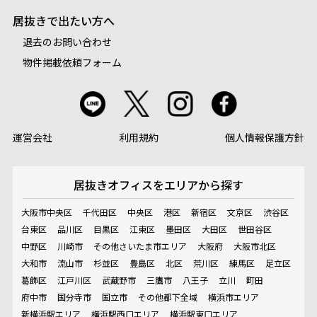
居抜きで出たい方へ
退去のお問い合わせ
物件掲載依頼フォーム
運営会社
利用規約
個人情報保護方針
居抜きオフィスを
エリアから探す
大阪市中央区
千代田区
中央区
港区
新宿区
文京区
渋谷区
台東区
品川区
目黒区
江東区
墨田区
大田区
世田谷区
中野区
川崎市
その他さいたま市エリア
大阪府
大阪市北区
大和市
流山市
杉並区
豊島区
北区
荒川区
練馬区
足立区
葛飾区
江戸川区
武蔵野市
三鷹市
八王子
立川
町田
府中市
国分寺市
国立市
その他都下全域
横浜市エリア
新横浜駅エリア
横浜駅西口エリア
横浜駅東口エリア