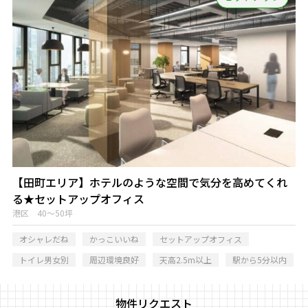
【田町エリア】ホテルのような空間で気分を高めてくれ
る★セットアップオフィス
港区 40～50坪
オシャレだね
かっこいいね
セットアップオフィス
トイレ男女別
周辺環境良好
天高2.5m以上
駅から5分以内
物件リクエスト