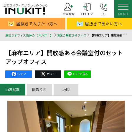
居抜きオフィスがきっとみつかる
会員登録
ログイン
TEL
MENU
居抜きで入りたい方へ
居抜きで出たい方へ
居抜きオフィス物件の【INUKIT！】
港区の居抜きオフィス
【麻布エリア】開放感ある会議室付のセットアップオフィス - 居抜きオフィスはINUKIT！（イヌキット）
【麻布エリア】開放感ある会議室付のセット
アップオフィス
Facebook
X
Line
内装写真
間取り図
地図