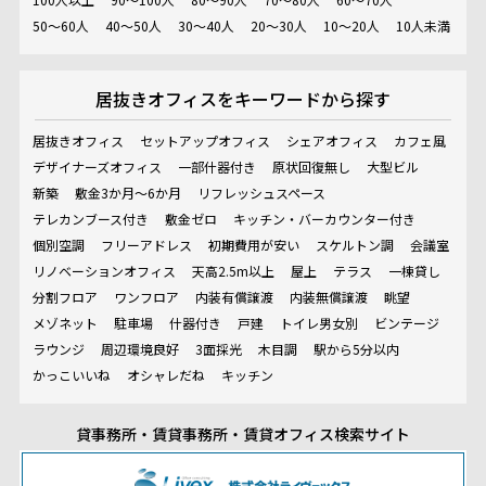
50～60人
40～50人
30～40人
20～30人
10～20人
10人未満
居抜きオフィスを
キーワードから探す
居抜きオフィス
セットアップオフィス
シェアオフィス
カフェ風
デザイナーズオフィス
一部什器付き
原状回復無し
大型ビル
新築
敷金3か月～6か月
リフレッシュスペース
テレカンブース付き
敷金ゼロ
キッチン・バーカウンター付き
個別空調
フリーアドレス
初期費用が安い
スケルトン調
会議室
リノベーションオフィス
天高2.5m以上
屋上
テラス
一棟貸し
分割フロア
ワンフロア
内装有償譲渡
内装無償譲渡
眺望
メゾネット
駐車場
什器付き
戸建
トイレ男女別
ビンテージ
ラウンジ
周辺環境良好
3面採光
木目調
駅から5分以内
かっこいいね
オシャレだね
キッチン
貸事務所・賃貸事務所・賃貸オフィス検索サイト