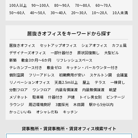
100人以上
90～100人
80～90人
70～80人
60～70人
50～60人
40～50人
30～40人
20～30人
10～20人
10人未満
居抜きオフィスを
キーワードから探す
居抜きオフィス
セットアップオフィス
シェアオフィス
カフェ風
デザイナーズオフィス
一部什器付き
原状回復無し
大型ビル
新築
敷金3か月～6か月
リフレッシュスペース
テレカンブース付き
敷金ゼロ
キッチン・バーカウンター付き
個別空調
フリーアドレス
初期費用が安い
スケルトン調
会議室
リノベーションオフィス
天高2.5m以上
屋上
テラス
一棟貸し
分割フロア
ワンフロア
内装有償譲渡
内装無償譲渡
眺望
メゾネット
駐車場
什器付き
戸建
トイレ男女別
ビンテージ
ラウンジ
周辺環境良好
3面採光
木目調
駅から5分以内
かっこいいね
オシャレだね
キッチン
貸事務所・賃貸事務所・賃貸オフィス検索サイト