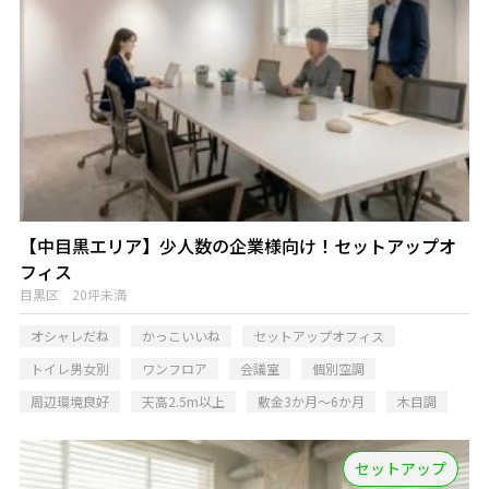
【中目黒エリア】少人数の企業様向け！セットアップオ
フィス
目黒区 20坪未満
オシャレだね
かっこいいね
セットアップオフィス
トイレ男女別
ワンフロア
会議室
個別空調
周辺環境良好
天高2.5m以上
敷金3か月～6か月
木目調
セットアップ