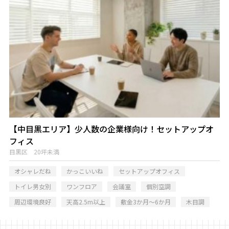
【中目黒エリア】少人数の企業様向け！セットアップオ
フィス
目黒区 20坪未満
オシャレだね
かっこいいね
セットアップオフィス
トイレ男女別
ワンフロア
会議室
個別空調
周辺環境良好
天高2.5m以上
敷金3か月～6か月
木目調