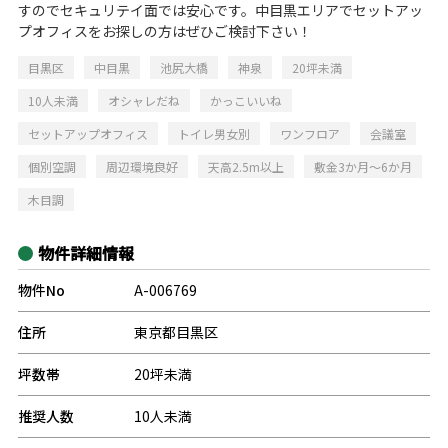
すのでセキュリテイ面では安心です。中目黒エリアでセットアッ
プオフィスをお探しの方はぜひご検討下さい！
目黒区
中目黒
池尻大橋
神泉
20坪未満
10人未満
オシャレだね
かっこいいね
セットアップオフィス
トイレ男女別
ワンフロア
会議室
個別空調
周辺環境良好
天高2.5m以上
敷金3か月～6か月
木目調
物件詳細情報
物件No
A-006769
住所
東京都目黒区
坪数帯
20坪未満
推奨人数
10人未満