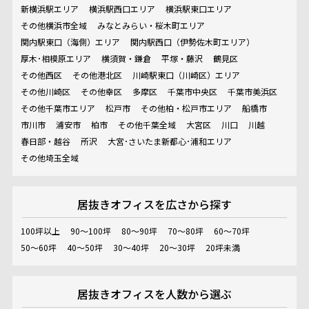
新横浜駅エリア
横浜駅西口エリア
横浜駅東口エリア
その他横浜市全域
みなとみらい・桜木町エリア
関内駅東口（海側）エリア
関内駅西口（伊勢佐木町エリア）
厚木･相模原エリア
横須賀・鎌倉
平塚・藤沢
鶴見区
その他西区
その他港北区
川崎駅東口（川崎区）エリア
その他川崎区
その他幸区
多摩区
千葉市中央区
千葉市美浜区
その他千葉市エリア
松戸市
その他柏・松戸市エリア
船橋市
市川市
浦安市
柏市
その他千葉全域
大宮区
川口
川越
春日部・越谷
所沢
大宮･さいたま新都心･浦和エリア
その他埼玉全域
居抜きオフィスを
広さから探す
100坪以上
90～100坪
80～90坪
70～80坪
60～70坪
50～60坪
40～50坪
30～40坪
20～30坪
20坪未満
居抜きオフィスを
人数から選ぶ