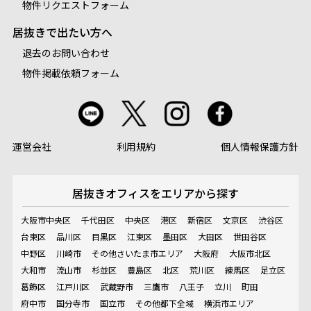
物件リクエストフォーム
居抜きで出たい方へ
退去のお問い合わせ
物件掲載依頼フォーム
運営会社
利用規約
個人情報保護方針
居抜きオフィスを
エリアから探す
大阪市中央区
千代田区
中央区
港区
新宿区
文京区
渋谷区
台東区
品川区
目黒区
江東区
墨田区
大田区
世田谷区
中野区
川崎市
その他さいたま市エリア
大阪府
大阪市北区
大和市
流山市
杉並区
豊島区
北区
荒川区
練馬区
足立区
葛飾区
江戸川区
武蔵野市
三鷹市
八王子
立川
町田
府中市
国分寺市
国立市
その他都下全域
横浜市エリア