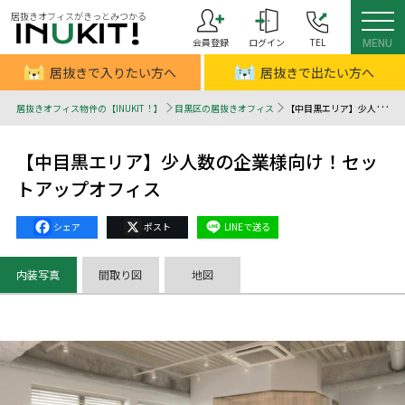
居抜きオフィスがきっとみつかる
会員登録
ログイン
TEL
MENU
居抜きで入りたい方へ
居抜きで出たい方へ
居抜きオフィス物件の【INUKIT！】
目黒区の居抜きオフィス
【中目黒エリア】少人数の企業様向け！セットアップオフィス - 居抜きオフィスはINUKIT！（イヌキット）
【中目黒エリア】少人数の企業様向け！セッ
トアップオフィス
Facebook
X
Line
内装写真
間取り図
地図