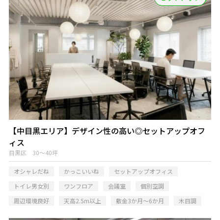
【中目黒エリア】デザイン性の高い◎セットアップオフ
ィス
目黒区 30～40坪
オシャレだね
かっこいいね
セットアップオフィス
トイレ男女別
ワンフロア
会議室
個別空調
周辺環境良好
天高2.5m以上
敷金3か月～6か月
木目調