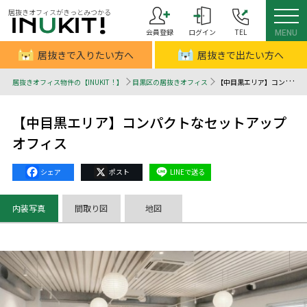
居抜きオフィスがきっとみつかる
会員登録
ログイン
TEL
MENU
居抜きで入りたい方へ
居抜きで出たい方へ
居抜きオフィス物件の【INUKIT！】
目黒区の居抜きオフィス
【中目黒エリア】コンパクトなセットアップオフィス - 居抜きオフィスはINUKIT！（イヌキット）
【中目黒エリア】コンパクトなセットアップ
オフィス
Facebook
X
Line
内装写真
間取り図
地図