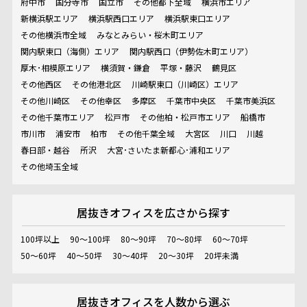
府中市
国分寺市
国立市
その他都下全域
横浜市エリア
新横浜駅エリア
横浜駅西口エリア
横浜駅東口エリア
その他横浜市全域
みなとみらい・桜木町エリア
関内駅東口（海側）エリア
関内駅西口（伊勢佐木町エリア）
厚木･相模原エリア
横須賀・鎌倉
平塚・藤沢
鶴見区
その他西区
その他港北区
川崎駅東口（川崎区）エリア
その他川崎区
その他幸区
多摩区
千葉市中央区
千葉市美浜区
その他千葉市エリア
松戸市
その他柏・松戸市エリア
船橋市
市川市
浦安市
柏市
その他千葉全域
大宮区
川口
川越
春日部・越谷
所沢
大宮･さいたま新都心･浦和エリア
その他埼玉全域
居抜きオフィスを
広さから探す
100坪以上
90～100坪
80～90坪
70～80坪
60～70坪
50～60坪
40～50坪
30～40坪
20～30坪
20坪未満
居抜きオフィスを
人数から選ぶ