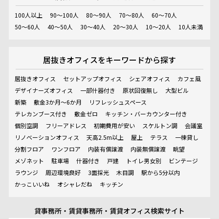
100人以上
90～100人
80～90人
70～80人
60～70人
50～60人
40～50人
30～40人
20～30人
10～20人
10人未満
居抜きオフィスを
キーワードから探す
居抜きオフィス
セットアップオフィス
シェアオフィス
カフェ風
デザイナーズオフィス
一部什器付き
原状回復無し
大型ビル
新築
敷金3か月～6か月
リフレッシュスペース
テレカンブース付き
敷金ゼロ
キッチン・バーカウンター付き
個別空調
フリーアドレス
初期費用が安い
スケルトン調
会議室
リノベーションオフィス
天高2.5m以上
屋上
テラス
一棟貸し
分割フロア
ワンフロア
内装有償譲渡
内装無償譲渡
眺望
メゾネット
駐車場
什器付き
戸建
トイレ男女別
ビンテージ
ラウンジ
周辺環境良好
3面採光
木目調
駅から5分以内
かっこいいね
オシャレだね
キッチン
貸事務所・賃貸事務所・賃貸オフィス検索サイト