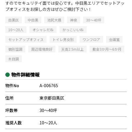
すのでセキュリテイ面では安心です。中目黒エリアでセットアッ
プオフィスをお探しの方はぜひご検討下さい！
目黒区
中目黒
池尻大橋
神泉
30～40坪
10～20人
オシャレだね
かっこいいね
セットアップオフィス
トイレ男女別
ワンフロア
会議室
個別空調
周辺環境良好
天高2.5m以上
敷金3か月～6か月
木目調
物件詳細情報
物件No
A-006765
住所
東京都目黒区
坪数帯
30～40坪
推奨人数
10～20人