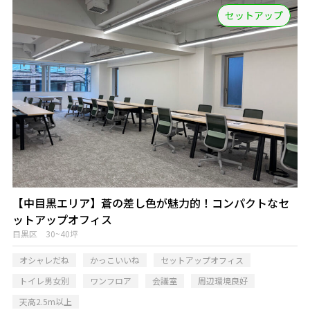
セットアップ
【中目黒エリア】蒼の差し色が魅力的！コンパクトなセ
ットアップオフィス
目黒区 30~40坪
オシャレだね
かっこいいね
セットアップオフィス
トイレ男女別
ワンフロア
会議室
周辺環境良好
天高2.5m以上