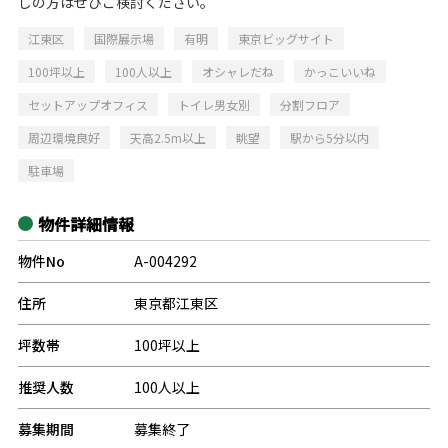
しの方はぜひご検討ください。
江東区
国際展示場
有明
東京ビッグサイト
100坪以上
100人以上
オシャレだね
かっこいいね
セットアップオフィス
トイレ男女別
分割フロア
周辺環境良好
天高2.5m以上
眺望
駅から5分以内
駐車場
物件詳細情報
物件No
A-004292
住所
東京都江東区
坪数帯
100坪以上
推奨人数
100人以上
募集期間
募集終了