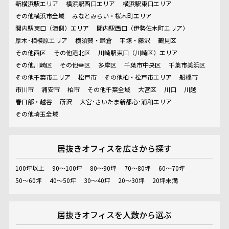
新横浜駅エリア
横浜駅西口エリア
横浜駅東口エリア
その他横浜市全域
みなとみらい・桜木町エリア
関内駅東口（海側）エリア
関内駅西口（伊勢佐木町エリア）
厚木･相模原エリア
横須賀・鎌倉
平塚・藤沢
鶴見区
その他西区
その他港北区
川崎駅東口（川崎区）エリア
その他川崎区
その他幸区
多摩区
千葉市中央区
千葉市美浜区
その他千葉市エリア
松戸市
その他柏・松戸市エリア
船橋市
市川市
浦安市
柏市
その他千葉全域
大宮区
川口
川越
春日部・越谷
所沢
大宮･さいたま新都心･浦和エリア
その他埼玉全域
居抜きオフィスを
広さから探す
100坪以上
90～100坪
80～90坪
70～80坪
60～70坪
50～60坪
40～50坪
30～40坪
20～30坪
20坪未満
居抜きオフィスを
人数から選ぶ