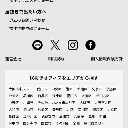
物件リクエストフォーム
居抜きで出たい方へ
退去のお問い合わせ
物件掲載依頼フォーム
運営会社
利用規約
個人情報保護方針
居抜きオフィスを
エリアから探す
大阪市中央区
千代田区
中央区
港区
新宿区
文京区
渋谷区
台東区
品川区
目黒区
江東区
墨田区
大田区
世田谷区
中野区
川崎市
その他さいたま市エリア
大阪府
大阪市北区
大和市
流山市
杉並区
豊島区
北区
荒川区
練馬区
足立区
葛飾区
江戸川区
武蔵野市
三鷹市
八王子
立川
町田
府中市
国分寺市
国立市
その他都下全域
横浜市エリア