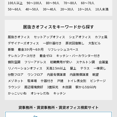
100人以上
90～100人
80～90人
70～80人
60～70人
50～60人
40～50人
30～40人
20～30人
10～20人
10人未満
居抜きオフィスを
キーワードから探す
居抜きオフィス
セットアップオフィス
シェアオフィス
カフェ風
デザイナーズオフィス
一部什器付き
原状回復無し
大型ビル
新築
敷金3か月～6か月
リフレッシュスペース
テレカンブース付き
敷金ゼロ
キッチン・バーカウンター付き
個別空調
フリーアドレス
初期費用が安い
スケルトン調
会議室
リノベーションオフィス
天高2.5m以上
屋上
テラス
一棟貸し
分割フロア
ワンフロア
内装有償譲渡
内装無償譲渡
眺望
メゾネット
駐車場
什器付き
戸建
トイレ男女別
ビンテージ
ラウンジ
周辺環境良好
3面採光
木目調
駅から5分以内
かっこいいね
オシャレだね
キッチン
貸事務所・賃貸事務所・賃貸オフィス検索サイト