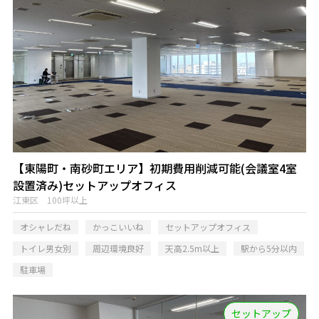
【東陽町・南砂町エリア】初期費用削減可能(会議室4室
設置済み)セットアップオフィス
江東区 100坪以上
オシャレだね
かっこいいね
セットアップオフィス
トイレ男女別
周辺環境良好
天高2.5m以上
駅から5分以内
駐車場
セットアップ