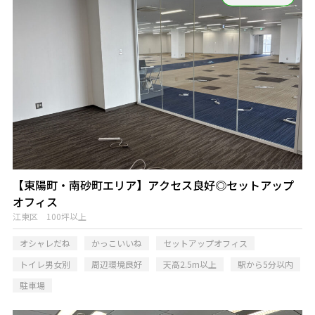
【東陽町・南砂町エリア】アクセス良好◎セットアップ
オフィス
江東区 100坪以上
オシャレだね
かっこいいね
セットアップオフィス
トイレ男女別
周辺環境良好
天高2.5m以上
駅から5分以内
駐車場