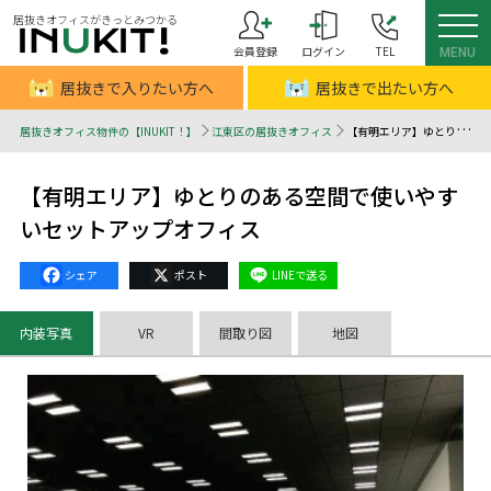
居抜きオフィスがきっとみつかる
会員登録
ログイン
TEL
MENU
居抜きで入りたい方へ
居抜きで出たい方へ
居抜きオフィス物件の【INUKIT！】
江東区の居抜きオフィス
【有明エリア】ゆとりのある空間で使いやすいセットアップオフィス - 居抜きオフィスはINUKIT！（イヌキット）
【有明エリア】ゆとりのある空間で使いやす
いセットアップオフィス
Facebook
X
Line
内装写真
VR
間取り図
地図