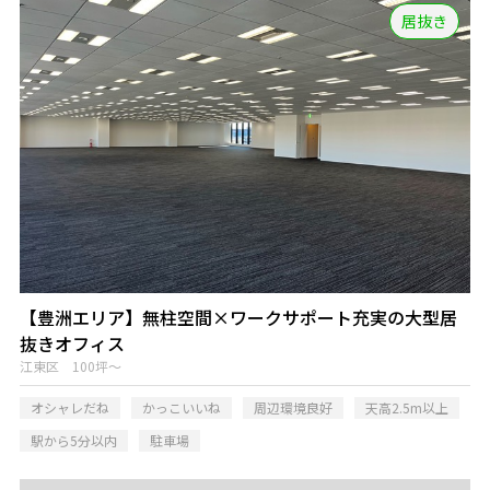
居抜き
【豊洲エリア】無柱空間×ワークサポート充実の大型居
抜きオフィス
江東区 100坪～
オシャレだね
かっこいいね
周辺環境良好
天高2.5m以上
駅から5分以内
駐車場