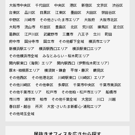
大阪市中央区
千代田区
中央区
港区
新宿区
文京区
渋谷区
台東区
品川区
目黒区
江東区
墨田区
大田区
世田谷区
中野区
川崎市
その他さいたま市エリア
大阪府
大阪市北区
大和市
流山市
杉並区
豊島区
北区
荒川区
練馬区
足立区
葛飾区
江戸川区
武蔵野市
三鷹市
八王子
立川
町田
府中市
国分寺市
国立市
その他都下全域
横浜市エリア
新横浜駅エリア
横浜駅西口エリア
横浜駅東口エリア
その他横浜市全域
みなとみらい・桜木町エリア
関内駅東口（海側）エリア
関内駅西口（伊勢佐木町エリア）
厚木･相模原エリア
横須賀・鎌倉
平塚・藤沢
鶴見区
その他西区
その他港北区
川崎駅東口（川崎区）エリア
その他川崎区
その他幸区
多摩区
千葉市中央区
千葉市美浜区
その他千葉市エリア
松戸市
その他柏・松戸市エリア
船橋市
市川市
浦安市
柏市
その他千葉全域
大宮区
川口
川越
春日部・越谷
所沢
大宮･さいたま新都心･浦和エリア
その他埼玉全域
居抜きオフィスを
広さから探す