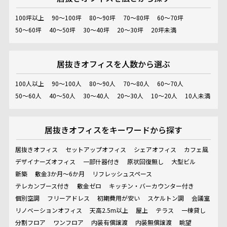
100坪以上
90～100坪
80～90坪
70～80坪
60～70坪
50～60坪
40～50坪
30～40坪
20～30坪
20坪未満
居抜きオフィスを
人数から選ぶ
100人以上
90～100人
80～90人
70～80人
60～70人
50～60人
40～50人
30～40人
20～30人
10～20人
10人未満
居抜きオフィスを
キーワードから探す
居抜きオフィス
セットアップオフィス
シェアオフィス
カフェ風
デザイナーズオフィス
一部什器付き
原状回復無し
大型ビル
新築
敷金3か月～6か月
リフレッシュスペース
テレカンブース付き
敷金ゼロ
キッチン・バーカウンター付き
個別空調
フリーアドレス
初期費用が安い
スケルトン調
会議室
リノベーションオフィス
天高2.5m以上
屋上
テラス
一棟貸し
分割フロア
ワンフロア
内装有償譲渡
内装無償譲渡
眺望