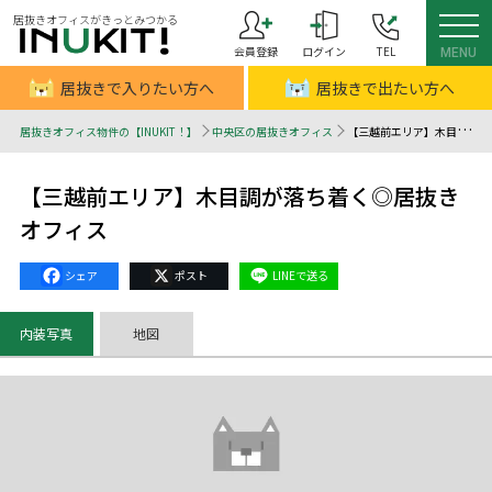
居抜きオフィスがきっとみつかる
会員登録
ログイン
TEL
MENU
居抜きで入りたい方へ
居抜きで出たい方へ
居抜きオフィス物件の【INUKIT！】
中央区の居抜きオフィス
【三越前エリア】木目調が落ち着く◎居抜きオフィス - 居抜きオフィスはINUKIT！（イヌキット）
【三越前エリア】木目調が落ち着く◎居抜き
オフィス
Facebook
X
Line
内装写真
地図