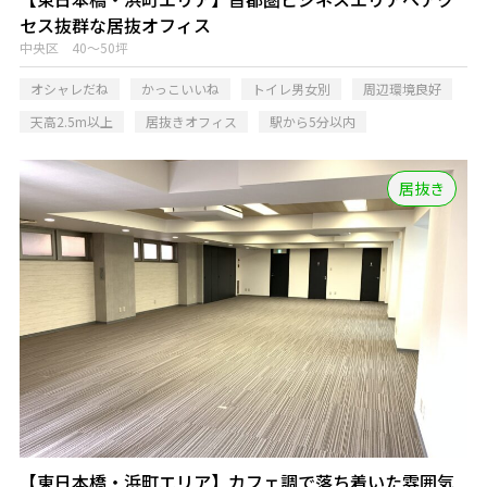
セス抜群な居抜オフィス
中央区 40～50坪
オシャレだね
かっこいいね
トイレ男女別
周辺環境良好
天高2.5m以上
居抜きオフィス
駅から5分以内
居抜き
【東日本橋・浜町エリア】カフェ調で落ち着いた雰囲気