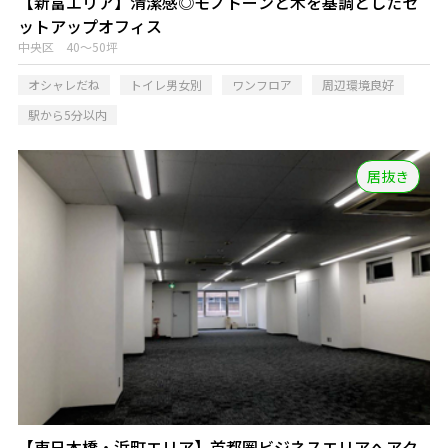
【新富エリア】清潔感◎モノトーンと木を基調としたセ
ットアップオフィス
中央区 40～50坪
オシャレだね
トイレ男女別
ワンフロア
周辺環境良好
駅から5分以内
居抜き
【東日本橋・浜町エリア】首都圏ビジネスエリアへアク