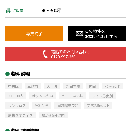
40～50坪
坪数帯
この物件を
募集終了
お問い合わせする
電話でのお問い合わせ
0120-997-260
物件説明
中央区
三越前
大手町
新日本橋
神田
40～50坪
20～30人
オシャレだね
かっこいいね
トイレ男女別
ワンフロア
什器付き
周辺環境良好
天高2.5m以上
居抜きオフィス
駅から5分以内
物件詳細情報