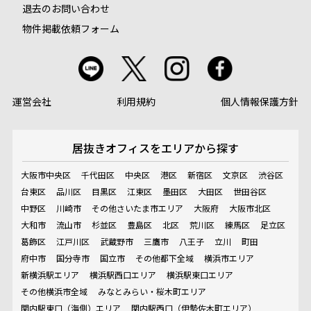
退去のお問い合わせ
物件掲載依頼フォーム
運営会社
利用規約
個人情報保護方針
居抜きオフィスを
エリアから探す
大阪市中央区
千代田区
中央区
港区
新宿区
文京区
渋谷区
台東区
品川区
目黒区
江東区
墨田区
大田区
世田谷区
中野区
川崎市
その他さいたま市エリア
大阪府
大阪市北区
大和市
流山市
杉並区
豊島区
北区
荒川区
練馬区
足立区
葛飾区
江戸川区
武蔵野市
三鷹市
八王子
立川
町田
府中市
国分寺市
国立市
その他都下全域
横浜市エリア
新横浜駅エリア
横浜駅西口エリア
横浜駅東口エリア
その他横浜市全域
みなとみらい・桜木町エリア
関内駅東口（海側）エリア
関内駅西口（伊勢佐木町エリア）