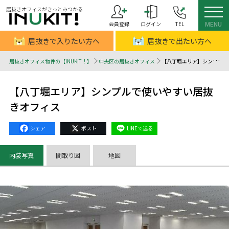
居抜きオフィスがきっとみつかる
会員登録
ログイン
TEL
MENU
居抜きで入りたい方へ
居抜きで出たい方へ
居抜きオフィス物件の【INUKIT！】
中央区の居抜きオフィス
【八丁堀エリア】シンプルで使いやすい居抜きオフィス - 居抜きオフィスはINUKIT！（イヌキット）
【八丁堀エリア】シンプルで使いやすい居抜
きオフィス
Facebook
X
Line
内装写真
間取り図
地図