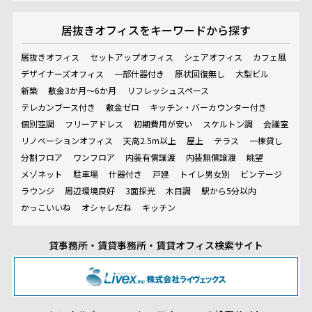
居抜きオフィスを
キーワードから探す
居抜きオフィス
セットアップオフィス
シェアオフィス
カフェ風
デザイナーズオフィス
一部什器付き
原状回復無し
大型ビル
新築
敷金3か月～6か月
リフレッシュスペース
テレカンブース付き
敷金ゼロ
キッチン・バーカウンター付き
個別空調
フリーアドレス
初期費用が安い
スケルトン調
会議室
リノベーションオフィス
天高2.5m以上
屋上
テラス
一棟貸し
分割フロア
ワンフロア
内装有償譲渡
内装無償譲渡
眺望
メゾネット
駐車場
什器付き
戸建
トイレ男女別
ビンテージ
ラウンジ
周辺環境良好
3面採光
木目調
駅から5分以内
かっこいいね
オシャレだね
キッチン
貸事務所・賃貸事務所・賃貸オフィス検索サイト