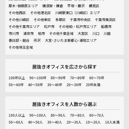
厚木･相模原エリア
横須賀・鎌倉
平塚・藤沢
鶴見区
その他西区
その他港北区
川崎駅東口（川崎区）エリア
その他川崎区
その他幸区
多摩区
千葉市中央区
千葉市美浜区
その他千葉市エリア
松戸市
その他柏・松戸市エリア
船橋市
市川市
浦安市
柏市
その他千葉全域
大宮区
川口
川越
春日部・越谷
所沢
大宮･さいたま新都心･浦和エリア
その他埼玉全域
居抜きオフィスを
広さから探す
100坪以上
90～100坪
80～90坪
70～80坪
60～70坪
50～60坪
40～50坪
30～40坪
20～30坪
20坪未満
居抜きオフィスを
人数から選ぶ
100人以上
90～100人
80～90人
70～80人
60～70人
50～60人
40～50人
30～40人
20～30人
10～20人
10人未満