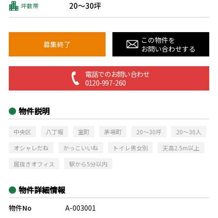
20～30坪
坪数帯
この物件を
募集終了
お問い合わせする
電話でのお問い合わせ
0120-997-260
物件説明
中央区
八丁堀
室町
茅場町
20～30坪
20～30人
オシャレだね
かっこいいね
トイレ男女別
天高2.5m以上
居抜きオフィス
駅から5分以内
物件詳細情報
物件No
A-003001