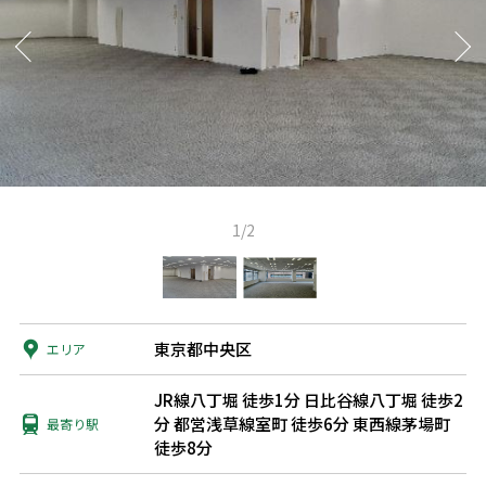
1/2
東京都中央区
エリア
JR線八丁堀 徒歩1分
日比谷線八丁堀 徒歩2
分
都営浅草線室町 徒歩6分
東西線茅場町
最寄り駅
徒歩8分