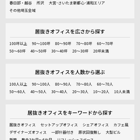
春日部・越谷
所沢
大宮･さいたま新都心･浦和エリア
その他埼玉全域
居抜きオフィスを
広さから探す
100坪以上
90～100坪
80～90坪
70～80坪
60～70坪
50～60坪
40～50坪
30～40坪
20～30坪
20坪未満
居抜きオフィスを
人数から選ぶ
100人以上
90～100人
80～90人
70～80人
60～70人
50～60人
40～50人
30～40人
20～30人
10～20人
10人未満
居抜きオフィスを
キーワードから探す
居抜きオフィス
セットアップオフィス
シェアオフィス
カフェ風
デザイナーズオフィス
一部什器付き
原状回復無し
大型ビル
新築
敷金3か月～6か月
リフレッシュスペース