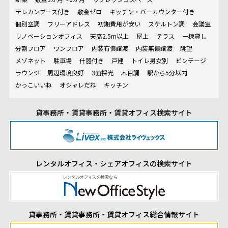
テレカンブース付き
敷金ゼロ
キッチン・バーカウンター付き
個別空調
フリーアドレス
初期費用が安い
スケルトン調
会議室
リノベーションオフィス
天高2.5m以上
屋上
テラス
一棟貸し
分割フロア
ワンフロア
内装有償譲渡
内装無償譲渡
眺望
メゾネット
駐車場
什器付き
戸建
トイレ男女別
ビンテージ
ラウンジ
周辺環境良好
3面採光
木目調
駅から5分以内
かっこいいね
オシャレだね
キッチン
貸事務所・賃貸事務所・賃貸オフィス検索サイト
レンタルオフィス・シェアオフィスの検索サイト
貸事務所・賃貸事務所・賃貸オフィス総合情報サイト