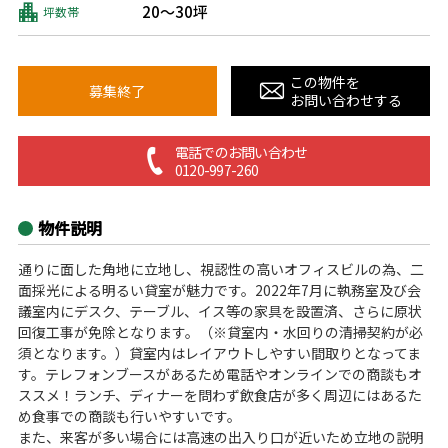
20～30坪
坪数帯
この物件を
募集終了
お問い合わせする
電話でのお問い合わせ
0120-997-260
物件説明
通りに面した角地に立地し、視認性の高いオフィスビルの為、二
面採光による明るい貸室が魅力です。2022年7月に執務室及び会
議室内にデスク、テーブル、イス等の家具を設置済、さらに原状
回復工事が免除となります。（※貸室内・水回りの清掃契約が必
須となります。）貸室内はレイアウトしやすい間取りとなってま
す。テレフォンブースがあるため電話やオンラインでの商談もオ
ススメ！ランチ、ディナーを問わず飲食店が多く周辺にはあるた
め食事での商談も行いやすいです。
また、来客が多い場合には高速の出入り口が近いため立地の説明