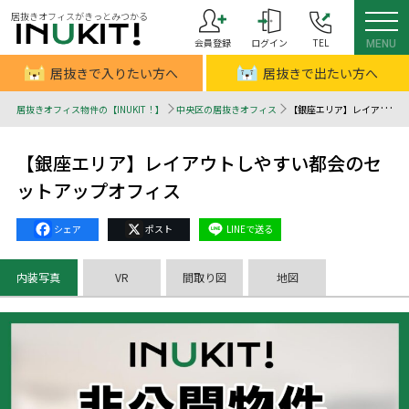
居抜きオフィスがきっとみつかる
会員登録
ログイン
TEL
MENU
居抜きで入りたい方へ
居抜きで出たい方へ
居抜きオフィス物件の【INUKIT！】
中央区の居抜きオフィス
【銀座エリア】レイアウトしやすい都会のセットアップオフィス - 居抜きオフィスはINUKIT！（イヌキット）
【銀座エリア】レイアウトしやすい都会のセ
ットアップオフィス
Facebook
X
Line
内装写真
VR
間取り図
地図