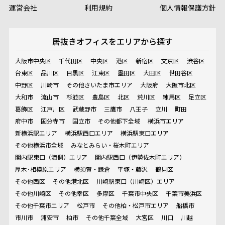
運営会社
利用規約
個人情報保護方針
居抜きオフィスを
エリアから探す
大阪市中央区
千代田区
中央区
港区
新宿区
文京区
渋谷区
台東区
品川区
目黒区
江東区
墨田区
大田区
世田谷区
中野区
川崎市
その他さいたま市エリア
大阪府
大阪市北区
大和市
流山市
杉並区
豊島区
北区
荒川区
練馬区
足立区
葛飾区
江戸川区
武蔵野市
三鷹市
八王子
立川
町田
府中市
国分寺市
国立市
その他都下全域
横浜市エリア
新横浜駅エリア
横浜駅西口エリア
横浜駅東口エリア
その他横浜市全域
みなとみらい・桜木町エリア
関内駅東口（海側）エリア
関内駅西口（伊勢佐木町エリア）
厚木･相模原エリア
横須賀・鎌倉
平塚・藤沢
鶴見区
その他西区
その他港北区
川崎駅東口（川崎区）エリア
その他川崎区
その他幸区
多摩区
千葉市中央区
千葉市美浜区
その他千葉市エリア
松戸市
その他柏・松戸市エリア
船橋市
市川市
浦安市
柏市
その他千葉全域
大宮区
川口
川越