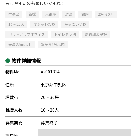
もしやすいのも嬉しいですね！
中央区
新橋
東銀座
汐留
銀座
20～30坪
10～20人
オシャレだね
かっこいいね
セットアップオフィス
トイレ男女別
周辺環境良好
天高2.5m以上
駅から5分以内
物件詳細情報
物件No
A-001314
住所
東京都中央区
坪数帯
20～30坪
推奨人数
10～20人
募集期間
募集終了
坪単価
-