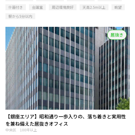
什器付き
会議室
周辺環境良好
天高2.5m以上
眺望
駅から5分以内
居抜き
【銀座エリア】昭和通り一歩入りの、落ち着きと実用性
を兼ね備えた居抜きオフィス
中央区 100坪以上