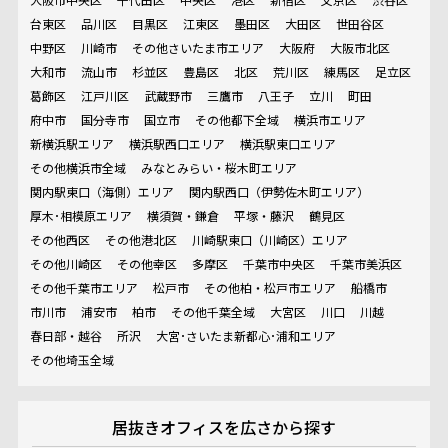
台東区
品川区
目黒区
江東区
墨田区
大田区
世田谷区
中野区
川崎市
その他さいたま市エリア
大阪府
大阪市北区
大和市
流山市
杉並区
豊島区
北区
荒川区
練馬区
足立区
葛飾区
江戸川区
武蔵野市
三鷹市
八王子
立川
町田
府中市
国分寺市
国立市
その他都下全域
横浜市エリア
新横浜駅エリア
横浜駅西口エリア
横浜駅東口エリア
その他横浜市全域
みなとみらい・桜木町エリア
関内駅東口（海側）エリア
関内駅西口（伊勢佐木町エリア）
厚木･相模原エリア
横須賀・鎌倉
平塚・藤沢
鶴見区
その他西区
その他港北区
川崎駅東口（川崎区）エリア
その他川崎区
その他幸区
多摩区
千葉市中央区
千葉市美浜区
その他千葉市エリア
松戸市
その他柏・松戸市エリア
船橋市
市川市
浦安市
柏市
その他千葉全域
大宮区
川口
川越
春日部・越谷
所沢
大宮･さいたま新都心･浦和エリア
その他埼玉全域
居抜きオフィスを
広さから探す