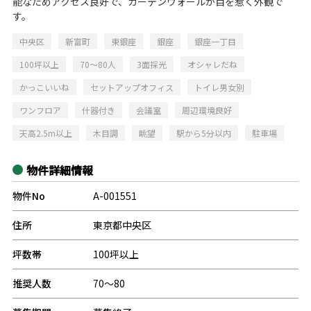
能なためアクセス良好で、カーテンウォールが目を惹く外観で
す。
中央区
新富町
東銀座
銀座
銀座一丁目
100坪以上
70～80人
3面採光
オシャレだね
かっこいいね
セットアップオフィス
トイレ男女別
ワンフロア
什器付き
会議室
周辺環境良好
天高2.5m以上
木目調
眺望
駅から5分以内
駐車場
物件詳細情報
物件No
A-001551
住所
東京都中央区
坪数帯
100坪以上
推奨人数
70～80