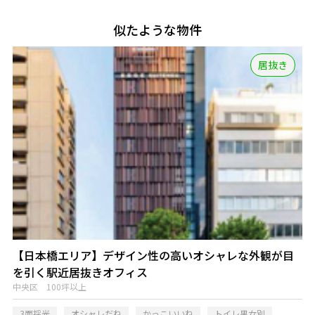
似たような物件
居抜き
【日本橋エリア】デザイン性の高いオシャレな外観が目
を引く駅近居抜きオフィス
中央区 100坪以上
3面採光
オシャレだね
かっこいいね
トイレ男女別