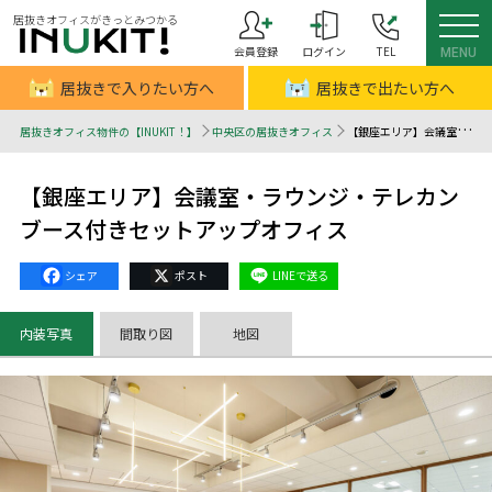
居抜きオフィスがきっとみつかる
会員登録
ログイン
TEL
MENU
居抜きで入りたい方へ
居抜きで出たい方へ
居抜きオフィス物件の【INUKIT！】
中央区の居抜きオフィス
【銀座エリア】会議室・ラウンジ・テレカンブース付きセットアップオフィス - 居抜きオフィスはINUKIT！（イヌキット）
【銀座エリア】会議室・ラウンジ・テレカン
ブース付きセットアップオフィス
Facebook
X
Line
内装写真
間取り図
地図