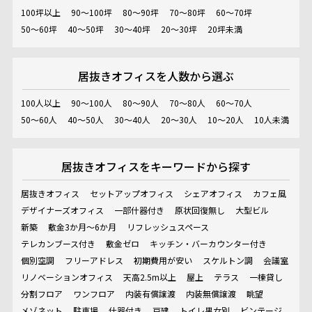
100坪以上
90～100坪
80～90坪
70～80坪
60～70坪
50～60坪
40～50坪
30～40坪
20～30坪
20坪未満
居抜きオフィスを
人数から選ぶ
100人以上
90～100人
80～90人
70～80人
60～70人
50～60人
40～50人
30～40人
20～30人
10～20人
10人未満
居抜きオフィスを
キーワードから探す
居抜きオフィス
セットアップオフィス
シェアオフィス
カフェ風
デザイナーズオフィス
一部什器付き
原状回復無し
大型ビル
新築
敷金3か月～6か月
リフレッシュスペース
テレカンブース付き
敷金ゼロ
キッチン・バーカウンター付き
個別空調
フリーアドレス
初期費用が安い
スケルトン調
会議室
リノベーションオフィス
天高2.5m以上
屋上
テラス
一棟貸し
分割フロア
ワンフロア
内装有償譲渡
内装無償譲渡
眺望
メゾネット
駐車場
什器付き
戸建
トイレ男女別
ビンテージ