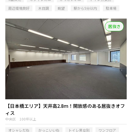
周辺環境良好
木目調
眺望
駅から5分以内
駐車場
居抜き
【日本橋エリア】天井高2.8ｍ！開放感のある居抜きオフ
ィス
中央区 100坪以上
オシャレだね
かっこいいね
トイレ男女別
ワンフロア