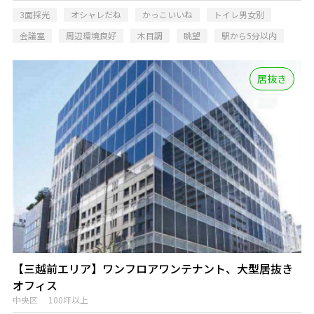
3面採光
オシャレだね
かっこいいね
トイレ男女別
会議室
周辺環境良好
木目調
眺望
駅から5分以内
居抜き
【三越前エリア】ワンフロアワンテナント、大型居抜き
オフィス
中央区 100坪以上