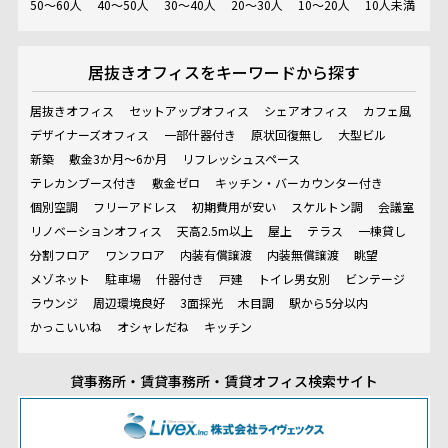
50～60人
40～50人
30～40人
20～30人
10～20人
10人未満
居抜きオフィスを
キーワードから探す
居抜きオフィス
セットアップオフィス
シェアオフィス
カフェ風
デザイナーズオフィス
一部什器付き
原状回復無し
大型ビル
新築
敷金3か月～6か月
リフレッシュスペース
テレカンブース付き
敷金ゼロ
キッチン・バーカウンター付き
個別空調
フリーアドレス
初期費用が安い
スケルトン調
会議室
リノベーションオフィス
天高2.5m以上
屋上
テラス
一棟貸し
分割フロア
ワンフロア
内装有償譲渡
内装無償譲渡
眺望
メゾネット
駐車場
什器付き
戸建
トイレ男女別
ビンテージ
ラウンジ
周辺環境良好
3面採光
木目調
駅から5分以内
かっこいいね
オシャレだね
キッチン
貸事務所・賃貸事務所・賃貸オフィス検索サイト