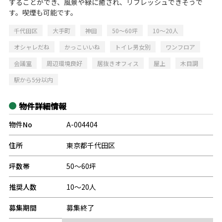
することができ、風景や緑に癒され、リフレッシュできそうで
す。喫煙も可能です。
千代田区
大手町
神田
50～60坪
10～20人
オシャレだね
かっこいいね
トイレ男女別
ワンフロア
会議室
周辺環境良好
居抜きオフィス
屋上
木目調
駅から5分以内
物件詳細情報
物件No
A-004404
住所
東京都千代田区
坪数帯
50～60坪
推奨人数
10～20人
募集期間
募集終了