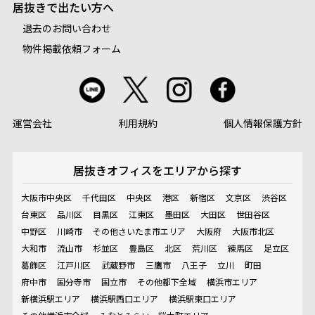
居抜きで出たい方へ
退去のお問い合わせ
物件掲載依頼フォーム
運営会社
利用規約
個人情報保護方針
居抜きオフィスを
エリアから探す
大阪市中央区
千代田区
中央区
港区
新宿区
文京区
渋谷区
台東区
品川区
目黒区
江東区
墨田区
大田区
世田谷区
中野区
川崎市
その他さいたま市エリア
大阪府
大阪市北区
大和市
流山市
杉並区
豊島区
北区
荒川区
練馬区
足立区
葛飾区
江戸川区
武蔵野市
三鷹市
八王子
立川
町田
府中市
国分寺市
国立市
その他都下全域
横浜市エリア
新横浜駅エリア
横浜駅西口エリア
横浜駅東口エリア