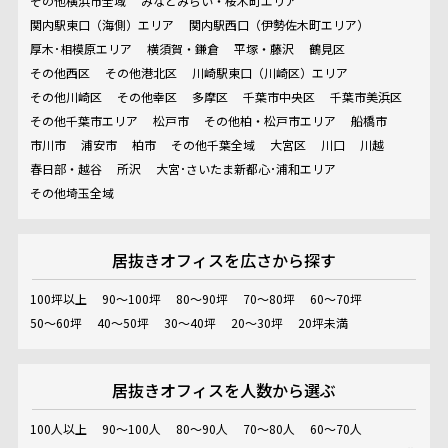
その他横浜市全域
みなとみらい・桜木町エリア
関内駅東口（海側）エリア
関内駅西口（伊勢佐木町エリア）
厚木･相模原エリア
横須賀・鎌倉
平塚・藤沢
鶴見区
その他西区
その他港北区
川崎駅東口（川崎区）エリア
その他川崎区
その他幸区
多摩区
千葉市中央区
千葉市美浜区
その他千葉市エリア
松戸市
その他柏・松戸市エリア
船橋市
市川市
浦安市
柏市
その他千葉全域
大宮区
川口
川越
春日部・越谷
所沢
大宮･さいたま新都心･浦和エリア
その他埼玉全域
居抜きオフィスを
広さから探す
100坪以上
90～100坪
80～90坪
70～80坪
60～70坪
50～60坪
40～50坪
30～40坪
20～30坪
20坪未満
居抜きオフィスを
人数から選ぶ
100人以上
90～100人
80～90人
70～80人
60～70人