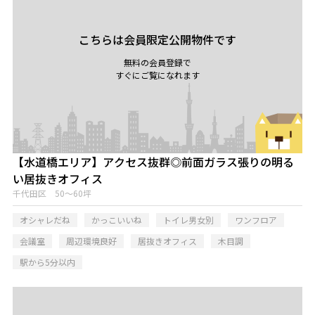
こちらは会員限定公開物件です
無料の会員登録で
すぐにご覧になれます
【水道橋エリア】アクセス抜群◎前面ガラス張りの明る
い居抜きオフィス
千代田区 50～60坪
オシャレだね
かっこいいね
トイレ男女別
ワンフロア
会議室
周辺環境良好
居抜きオフィス
木目調
駅から5分以内