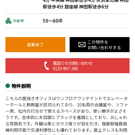
駅徒歩4分
銀座線 神田駅徒歩6分
50～60坪
坪数帯
この物件を
募集終了
お問い合わせする
電話でのお問い合わせ
0120-997-260
物件説明
こちらの居抜きオフィスはワンフロアワンテナントでエレベータ
ーホールと執務室が区切られており、10名用の会議室や、ソファ
ー席、社内の打合せで使えるスペースがあり、使い勝手がよさそ
うです。全体的に木目調とブラックを基調としており、おしゃれ
な雰囲気です。外観は黒とガラス張りが目を引き、複数駅複数路
線利用可能で交通利便性にも優れております。屋上テレスも利用