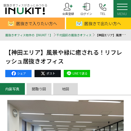
居抜きオフィスがきっとみつかる
会員登録
ログイン
TEL
MENU
居抜きで入りたい方へ
居抜きで出たい方へ
居抜きオフィス物件の【INUKIT！】
千代田区の居抜きオフィス
【神田エリア】風景や緑に癒される！リフレッシュ居抜きオフィス - 居抜きオフィスはINUKIT！（イヌキット）
【神田エリア】風景や緑に癒される！リフレ
ッシュ居抜きオフィス
Facebook
X
Line
内装写真
間取り図
地図