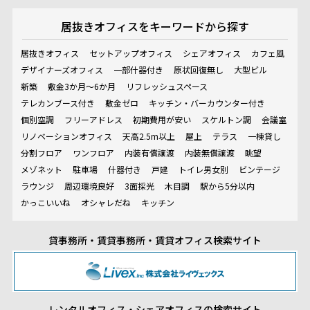
居抜きオフィスを
キーワードから探す
居抜きオフィス
セットアップオフィス
シェアオフィス
カフェ風
デザイナーズオフィス
一部什器付き
原状回復無し
大型ビル
新築
敷金3か月～6か月
リフレッシュスペース
テレカンブース付き
敷金ゼロ
キッチン・バーカウンター付き
個別空調
フリーアドレス
初期費用が安い
スケルトン調
会議室
リノベーションオフィス
天高2.5m以上
屋上
テラス
一棟貸し
分割フロア
ワンフロア
内装有償譲渡
内装無償譲渡
眺望
メゾネット
駐車場
什器付き
戸建
トイレ男女別
ビンテージ
ラウンジ
周辺環境良好
3面採光
木目調
駅から5分以内
かっこいいね
オシャレだね
キッチン
貸事務所・賃貸事務所・賃貸オフィス検索サイト
レンタルオフィス・シェアオフィスの検索サイト