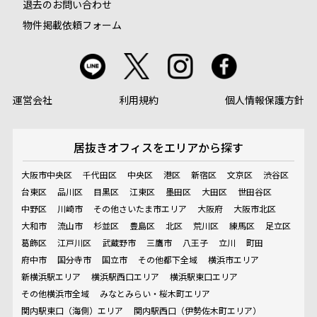
退去のお問い合わせ
物件掲載依頼フォーム
運営会社
利用規約
個人情報保護方針
居抜きオフィスを
エリアから探す
大阪市中央区
千代田区
中央区
港区
新宿区
文京区
渋谷区
台東区
品川区
目黒区
江東区
墨田区
大田区
世田谷区
中野区
川崎市
その他さいたま市エリア
大阪府
大阪市北区
大和市
流山市
杉並区
豊島区
北区
荒川区
練馬区
足立区
葛飾区
江戸川区
武蔵野市
三鷹市
八王子
立川
町田
府中市
国分寺市
国立市
その他都下全域
横浜市エリア
新横浜駅エリア
横浜駅西口エリア
横浜駅東口エリア
その他横浜市全域
みなとみらい・桜木町エリア
関内駅東口（海側）エリア
関内駅西口（伊勢佐木町エリア）