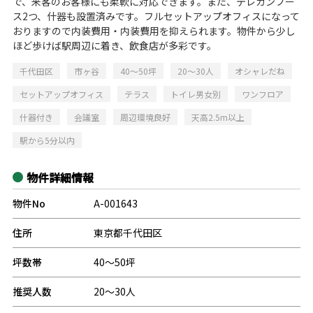
で、来客のお客様にも柔軟に対応できます。また、テレカンブー
ス2つ、什器も設置済みです。フルセットアップオフィスになって
おりますので内装費用・内装費用を抑えられます。物件から少し
ほど歩けば駅周辺に着き、飲食店が多彩です。
千代田区
市ヶ谷
40～50坪
20～30人
オシャレだね
セットアップオフィス
テラス
トイレ男女別
ワンフロア
什器付き
会議室
周辺環境良好
天高2.5m以上
駅から5分以内
物件詳細情報
物件No
A-001643
住所
東京都千代田区
坪数帯
40～50坪
推奨人数
20～30人