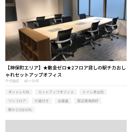
【神保町エリア】★敷金ゼロ★2フロア貸しの駅チカおし
ゃれセットアップオフィス
千代田区 40～50坪
オシャレだね
セットアップオフィス
トイレ男女別
ワンフロア
什器付き
会議室
周辺環境良好
駅から5分以内