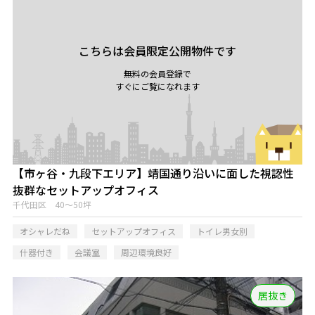
こちらは会員限定公開物件です
無料の会員登録で
すぐにご覧になれます
【市ヶ谷・九段下エリア】靖国通り沿いに面した視認性
抜群なセットアップオフィス
千代田区 40～50坪
オシャレだね
セットアップオフィス
トイレ男女別
什器付き
会議室
周辺環境良好
居抜き