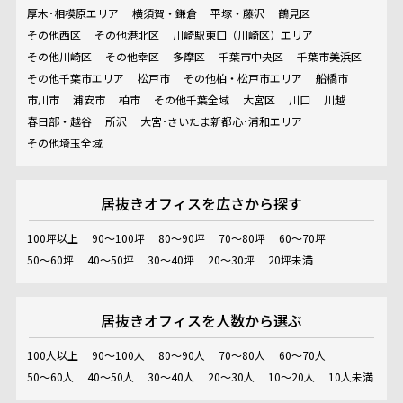
厚木･相模原エリア
横須賀・鎌倉
平塚・藤沢
鶴見区
その他西区
その他港北区
川崎駅東口（川崎区）エリア
その他川崎区
その他幸区
多摩区
千葉市中央区
千葉市美浜区
その他千葉市エリア
松戸市
その他柏・松戸市エリア
船橋市
市川市
浦安市
柏市
その他千葉全域
大宮区
川口
川越
春日部・越谷
所沢
大宮･さいたま新都心･浦和エリア
その他埼玉全域
居抜きオフィスを
広さから探す
100坪以上
90～100坪
80～90坪
70～80坪
60～70坪
50～60坪
40～50坪
30～40坪
20～30坪
20坪未満
居抜きオフィスを
人数から選ぶ
100人以上
90～100人
80～90人
70～80人
60～70人
50～60人
40～50人
30～40人
20～30人
10～20人
10人未満