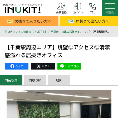
居抜きオフィスがきっとみつかる
会員登録
ログイン
TEL
MENU
居抜きで入りたい方へ
居抜きで出たい方へ
居抜きオフィス物件の【INUKIT！】
千葉市中央区の居抜きオフィス
【千葉駅周辺エリア】眺望◎アクセス◎清潔感溢れる居抜きオフィス - 居抜きオフィスはINUKIT！（イヌキット）
【千葉駅周辺エリア】眺望◎アクセス◎清潔
感溢れる居抜きオフィス
Facebook
X
Line
内装写真
間取り図
地図