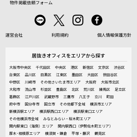
物件掲載依頼フォーム
運営会社
利用規約
個人情報保護方針
居抜きオフィスを
エリアから探す
大阪市中央区
千代田区
中央区
港区
新宿区
文京区
渋谷区
台東区
品川区
目黒区
江東区
墨田区
大田区
世田谷区
中野区
川崎市
その他さいたま市エリア
大阪府
大阪市北区
大和市
流山市
杉並区
豊島区
北区
荒川区
練馬区
足立区
葛飾区
江戸川区
武蔵野市
三鷹市
八王子
立川
町田
府中市
国分寺市
国立市
その他都下全域
横浜市エリア
新横浜駅エリア
横浜駅西口エリア
横浜駅東口エリア
その他横浜市全域
みなとみらい・桜木町エリア
関内駅東口（海側）エリア
関内駅西口（伊勢佐木町エリア）
厚木･相模原エリア
横須賀・鎌倉
平塚・藤沢
鶴見区