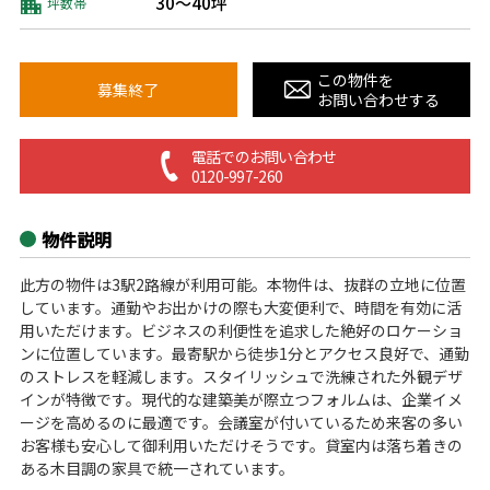
30～40坪
坪数帯
この物件を
募集終了
お問い合わせする
電話でのお問い合わせ
0120-997-260
物件説明
此方の物件は3駅2路線が利用可能。本物件は、抜群の立地に位置
しています。通勤やお出かけの際も大変便利で、時間を有効に活
用いただけます。ビジネスの利便性を追求した絶好のロケーショ
ンに位置しています。最寄駅から徒歩1分とアクセス良好で、通勤
のストレスを軽減します。スタイリッシュで洗練された外観デザ
インが特徴です。現代的な建築美が際立つフォルムは、企業イメ
ージを高めるのに最適です。会議室が付いているため来客の多い
お客様も安心して御利用いただけそうです。貸室内は落ち着きの
ある木目調の家具で統一されています。