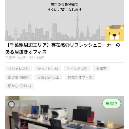
無料の会員登録で
すぐにご覧になれます
【千葉駅周辺エリア】存在感◎リフレッシュコーナーの
ある居抜きオフィス
千葉市中央区 70～80坪
オシャレだね
かっこいいね
トイレ男女別
会議室
周辺環境良好
天高2.5m以上
居抜きオフィス
駅から5分以内
居抜き