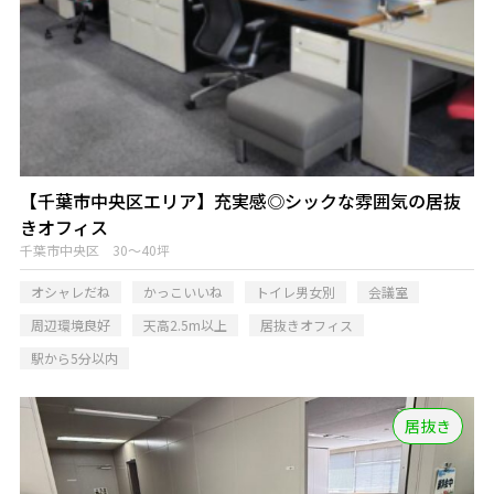
【千葉市中央区エリア】充実感◎シックな雰囲気の居抜
きオフィス
千葉市中央区 30～40坪
オシャレだね
かっこいいね
トイレ男女別
会議室
周辺環境良好
天高2.5m以上
居抜きオフィス
駅から5分以内
居抜き