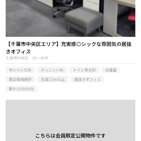
【千葉市中央区エリア】充実感◎シックな雰囲気の居抜
きオフィス
千葉市中央区 30～40坪
オシャレだね
かっこいいね
トイレ男女別
会議室
周辺環境良好
天高2.5m以上
居抜きオフィス
駅から5分以内
こちらは会員限定公開物件です