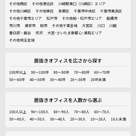
その他西区
その他港北区
川崎駅東口（川崎区）エリア
その他川崎区
その他幸区
多摩区
千葉市中央区
千葉市美浜区
その他千葉市エリア
松戸市
その他柏・松戸市エリア
船橋市
市川市
浦安市
柏市
その他千葉全域
大宮区
川口
川越
春日部・越谷
所沢
大宮･さいたま新都心･浦和エリア
その他埼玉全域
居抜きオフィスを
広さから探す
100坪以上
90～100坪
80～90坪
70～80坪
60～70坪
50～60坪
40～50坪
30～40坪
20～30坪
20坪未満
居抜きオフィスを
人数から選ぶ
100人以上
90～100人
80～90人
70～80人
60～70人
50～60人
40～50人
30～40人
20～30人
10～20人
10人未満