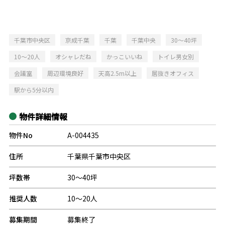
千葉市中央区
京成千葉
千葉
千葉中央
30～40坪
10～20人
オシャレだね
かっこいいね
トイレ男女別
会議室
周辺環境良好
天高2.5m以上
居抜きオフィス
駅から5分以内
物件詳細情報
物件No
A-004435
住所
千葉県千葉市中央区
坪数帯
30～40坪
推奨人数
10～20人
募集期間
募集終了