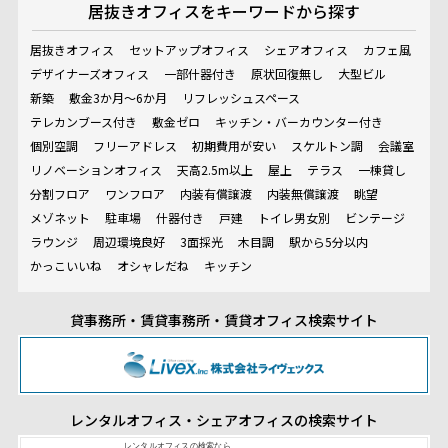
居抜きオフィスを
キーワードから探す
居抜きオフィス
セットアップオフィス
シェアオフィス
カフェ風
デザイナーズオフィス
一部什器付き
原状回復無し
大型ビル
新築
敷金3か月～6か月
リフレッシュスペース
テレカンブース付き
敷金ゼロ
キッチン・バーカウンター付き
個別空調
フリーアドレス
初期費用が安い
スケルトン調
会議室
リノベーションオフィス
天高2.5m以上
屋上
テラス
一棟貸し
分割フロア
ワンフロア
内装有償譲渡
内装無償譲渡
眺望
メゾネット
駐車場
什器付き
戸建
トイレ男女別
ビンテージ
ラウンジ
周辺環境良好
3面採光
木目調
駅から5分以内
かっこいいね
オシャレだね
キッチン
貸事務所・賃貸事務所・賃貸オフィス検索サイト
レンタルオフィス・シェアオフィスの検索サイト