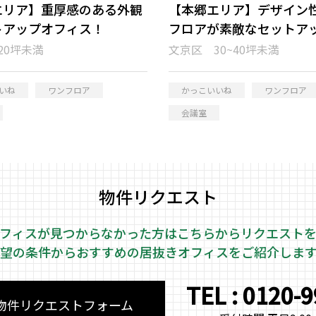
エリア】重厚感のある外観
【本郷エリア】デザイン
トアップオフィス！
フロアが素敵なセットア
ィス！
20坪未満
文京区 30~40坪未満
いね
ワンフロア
かっこいいね
ワンフロア
会議室
物件リクエスト
フィスが見つからなかった方はこちらから
リクエスト
望の条件からおすすめの居抜きオフィスをご紹介しま
TEL : 0120-
物件リクエストフォーム