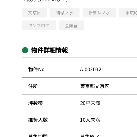
文京区
御茶ノ水
新御茶ノ水
末広
ワンフロア
会議室
物件詳細情報
物件No
A-003032
住所
東京都文京区
坪数帯
20坪未満
推奨人数
10人未満
募集期間
募集終了