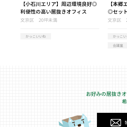
【小石川エリア】周辺環境良好◎
【本郷
利便性の高い居抜きオフィス
◎セッ
文京区 20坪未満
文京区 
かっこいいね
かっこい
会議室
お好みの居抜きオ
希