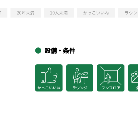
町
20坪未満
10人未満
かっこいいね
ラウン
設備・条件