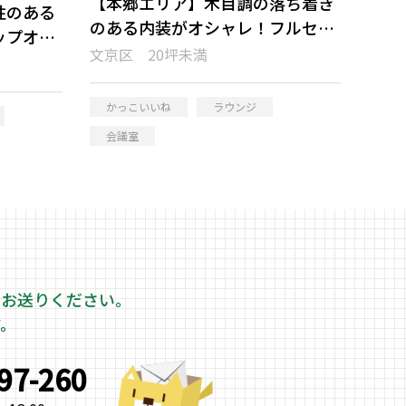
【本郷エリア】木目調の落ち着き
性のある
のある内装がオシャレ！フルセッ
ップオフ
トアップオフィス
文京区 20坪未満
かっこいいね
ラウンジ
会議室
をお送りください。
す。
997-260