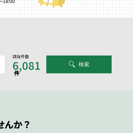
18:00
該当件数
6,081
検索
件
せんか？