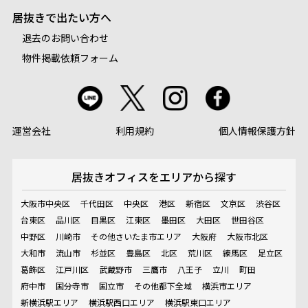
居抜きで出たい方へ
退去のお問い合わせ
物件掲載依頼フォーム
運営会社
利用規約
個人情報保護方針
居抜きオフィスを
エリアから探す
大阪市中央区
千代田区
中央区
港区
新宿区
文京区
渋谷区
台東区
品川区
目黒区
江東区
墨田区
大田区
世田谷区
中野区
川崎市
その他さいたま市エリア
大阪府
大阪市北区
大和市
流山市
杉並区
豊島区
北区
荒川区
練馬区
足立区
葛飾区
江戸川区
武蔵野市
三鷹市
八王子
立川
町田
府中市
国分寺市
国立市
その他都下全域
横浜市エリア
新横浜駅エリア
横浜駅西口エリア
横浜駅東口エリア