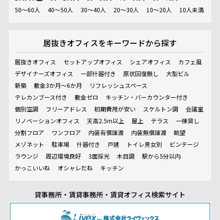
50～60人
40～50人
30～40人
20～30人
10～20人
10人未満
居抜きオフィスを
キーワードから探す
居抜きオフィス
セットアップオフィス
シェアオフィス
カフェ風
デザイナーズオフィス
一部什器付き
原状回復無し
大型ビル
新築
敷金3か月～6か月
リフレッシュスペース
テレカンブース付き
敷金ゼロ
キッチン・バーカウンター付き
個別空調
フリーアドレス
初期費用が安い
スケルトン調
会議室
リノベーションオフィス
天高2.5m以上
屋上
テラス
一棟貸し
分割フロア
ワンフロア
内装有償譲渡
内装無償譲渡
眺望
メゾネット
駐車場
什器付き
戸建
トイレ男女別
ビンテージ
ラウンジ
周辺環境良好
3面採光
木目調
駅から5分以内
かっこいいね
オシャレだね
キッチン
貸事務所・賃貸事務所・賃貸オフィス検索サイト