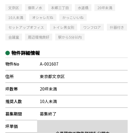
文京区
御茶ノ水
本郷三丁目
水道橋
20坪未満
10人未満
オシャレだね
かっこいいね
セットアップオフィス
トイレ男女別
ワンフロア
什器付き
会議室
周辺環境良好
駅から5分以内
物件詳細情報
物件No
A-001607
住所
東京都文京区
坪数帯
20坪未満
推奨人数
10人未満
募集期間
募集終了
坪単価
-