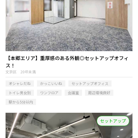
【本郷エリア】重厚感のある外観◎セットアップオフィ
ス！
文京区 20坪未満
オシャレだね
かっこいいね
セットアップオフィス
トイレ男女別
ワンフロア
会議室
周辺環境良好
駅から5分以内
セットアップ