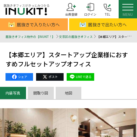
居抜きオフィスがきっとみつかる
会員登録
ログイン
TEL
MENU
居抜きで入りたい方へ
居抜きで出たい方へ
居抜きオフィス物件の【INUKIT！】
文京区の居抜きオフィス
【本郷エリア】スタートアップ企業様におすすめフルセットアップオフィス - 居抜きオフィスはINUKIT！（イヌキット）
【本郷エリア】スタートアップ企業様におす
すめフルセットアップオフィス
Facebook
X
Line
内装写真
間取り図
地図