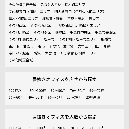
その他横浜市全域
みなとみらい・桜木町エリア
関内駅東口（海側）エリア
関内駅西口（伊勢佐木町エリア）
厚木･相模原エリア
横須賀・鎌倉
平塚・藤沢
鶴見区
その他西区
その他港北区
川崎駅東口（川崎区）エリア
その他川崎区
その他幸区
多摩区
千葉市中央区
千葉市美浜区
その他千葉市エリア
松戸市
その他柏・松戸市エリア
船橋市
市川市
浦安市
柏市
その他千葉全域
大宮区
川口
川越
春日部・越谷
所沢
大宮･さいたま新都心･浦和エリア
その他埼玉全域
居抜きオフィスを
広さから探す
100坪以上
90～100坪
80～90坪
70～80坪
60～70坪
50～60坪
40～50坪
30～40坪
20～30坪
20坪未満
居抜きオフィスを
人数から選ぶ
100人以上
90～100人
80～90人
70～80人
60～70人