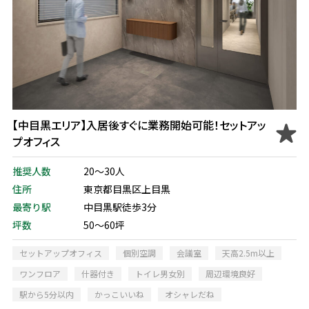
【中目黒エリア】入居後すぐに業務開始可能！セットアッ
プオフィス
推奨人数
20～30人
住所
東京都目黒区上目黒
最寄り駅
中目黒駅徒歩3分
坪数
50～60坪
セットアップオフィス
個別空調
会議室
天高2.5m以上
ワンフロア
什器付き
トイレ男女別
周辺環境良好
駅から5分以内
かっこいいね
オシャレだね