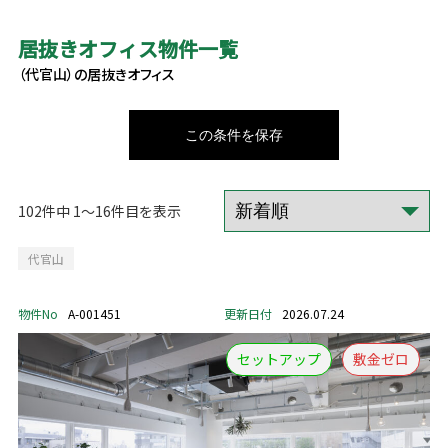
居抜きオフィス物件一覧
（代官山）の居抜きオフィス
この条件を保存
102件中 1～16件目を表示
代官山
物件No
A-001451
更新日付
2026.07.24
セットアップ
敷金ゼロ