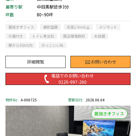
最寄り駅
中目黒駅徒歩3分
坪数
80~90坪
居抜きオフィス
個別空調
天高2.5m以上
メゾネット
什器付き
トイレ男女別
周辺環境良好
木目調
駅から5分以内
かっこいいね
詳細閲覧
お問い合わせ
電話でのお問い合わせ
0120-997-260
物件No
A-006725
更新日付
2026.06.04
居抜きオフィス