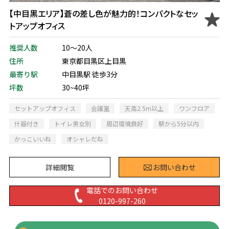
【中目黒エリア】蒼の差し色が魅力的！コンパクトなセッ
トアップオフィス
推奨人数
10～20人
住所
東京都目黒区上目黒
最寄り駅
中目黒駅 徒歩3分
坪数
30~40坪
セットアップオフィス
会議室
天高2.5m以上
ワンフロア
什器付き
トイレ男女別
周辺環境良好
駅から5分以内
かっこいいね
オシャレだね
詳細閲覧
お問い合わせ
電話でのお問い合わせ
0120-997-260