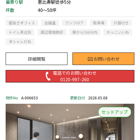
最寄り駅
恵比寿駅徒歩5分
坪数
40～50坪
居抜きオフィス
会議室
ワンフロア
駐車場
什器付き
トイレ男女別
周辺環境良好
駅から5分以内
かっこいいね
オシャレだね
詳細閲覧
お問い合わせ
電話でのお問い合わせ
0120-997-260
物件No
A-006653
更新日付
2026.05.08
セットアップ