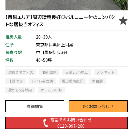
【目黒エリア】周辺環境良好◎バルコニー付のコンパク
トな居抜きオフィス
推奨人数
20~30人
住所
東京都目黒区上目黒
最寄り駅
中目黒駅徒歩3分
坪数
40~50坪
居抜きオフィス
個別空調
天高2.5m以上
メゾネット
什器付き
トイレ男女別
周辺環境良好
木目調
駅から5分以内
かっこいいね
詳細閲覧
お問い合わせ
電話でのお問い合わせ
0120-997-260