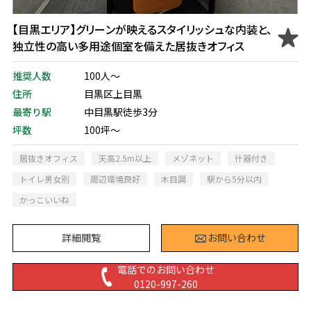
【目黒エリア】グリーンが映えるスタイリッシュな内装と、
独立性の高い多用途個室を備えた居抜きオフィス
推奨人数
100人～
住所
目黒区上目黒
最寄り駅
中目黒駅徒歩3分
坪数
100坪～
居抜きオフィス
天高2.5m以上
メゾネット
什器付き
トイレ男女別
周辺環境良好
木目調
駅から5分以内
かっこいいね
詳細閲覧
お問い合わせ
電話でのお問い合わせ
0120-997-260