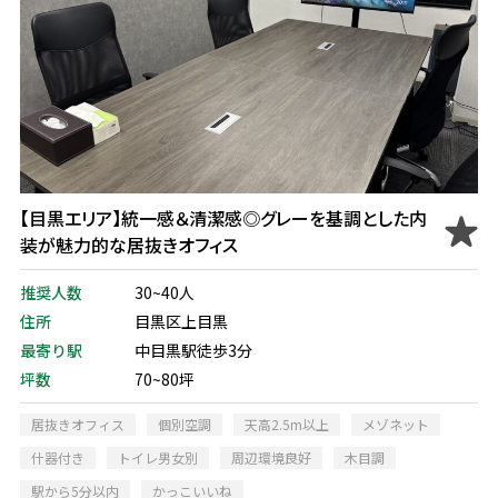
【目黒エリア】統一感＆清潔感◎グレーを基調とした内
装が魅力的な居抜きオフィス
推奨人数
30~40人
住所
目黒区上目黒
最寄り駅
中目黒駅徒歩3分
坪数
70~80坪
居抜きオフィス
個別空調
天高2.5m以上
メゾネット
什器付き
トイレ男女別
周辺環境良好
木目調
駅から5分以内
かっこいいね