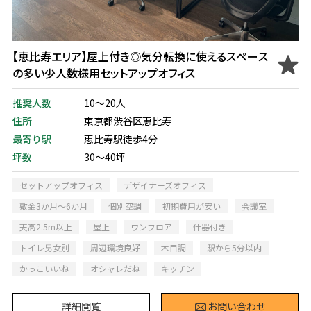
【恵比寿エリア】屋上付き◎気分転換に使えるスペース
の多い少人数様用セットアップオフィス
推奨人数
10～20人
住所
東京都渋谷区恵比寿
最寄り駅
恵比寿駅徒歩4分
坪数
30～40坪
セットアップオフィス
デザイナーズオフィス
敷金3か月～6か月
個別空調
初期費用が安い
会議室
天高2.5m以上
屋上
ワンフロア
什器付き
トイレ男女別
周辺環境良好
木目調
駅から5分以内
かっこいいね
オシャレだね
キッチン
詳細閲覧
お問い合わせ