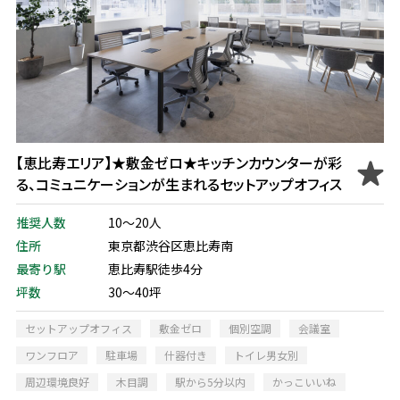
【恵比寿エリア】★敷金ゼロ★キッチンカウンターが彩
る、コミュニケーションが生まれるセットアップオフィス
推奨人数
10～20人
住所
東京都渋谷区恵比寿南
最寄り駅
恵比寿駅徒歩4分
坪数
30～40坪
セットアップオフィス
敷金ゼロ
個別空調
会議室
ワンフロア
駐車場
什器付き
トイレ男女別
周辺環境良好
木目調
駅から5分以内
かっこいいね