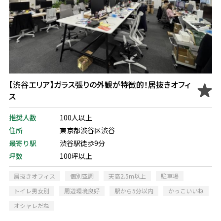
【渋谷エリア】ガラス張りの外観が特徴的！居抜きオフィ
ス
推奨人数
100人以上
住所
東京都渋谷区渋谷
最寄り駅
渋谷駅徒歩9分
坪数
100坪以上
居抜きオフィス
個別空調
天高2.5m以上
駐車場
トイレ男女別
周辺環境良好
駅から5分以内
かっこいいね
オシャレだね