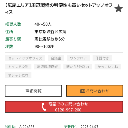
【広尾エリア】周辺環境の利便性も高いセットアップオフ
ィス
推奨人数
40～50人
住所
東京都渋谷区広尾
最寄り駅
恵比寿駅徒歩5分
坪数
90～100坪
セットアップオフィス
会議室
ワンフロア
什器付き
トイレ男女別
周辺環境良好
駅から5分以内
かっこいいね
オシャレだね
詳細閲覧
お問い合わせ
電話でのお問い合わせ
0120-997-260
物件No
A-004336
更新日付
2026.04.07