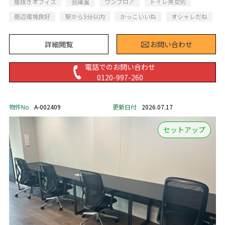
居抜きオフィス
会議室
ワンフロア
トイレ男女別
周辺環境良好
駅から5分以内
かっこいいね
オシャレだね
詳細閲覧
お問い合わせ
電話でのお問い合わせ
0120-997-260
物件No
A-002409
更新日付
2026.07.17
セットアップ