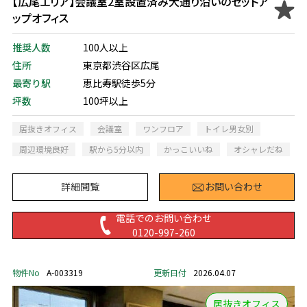
【広尾エリア】会議室2室設置済み大通り沿いのセットア
ップオフィス
推奨人数
100人以上
住所
東京都渋谷区広尾
最寄り駅
恵比寿駅徒歩5分
坪数
100坪以上
居抜きオフィス
会議室
ワンフロア
トイレ男女別
周辺環境良好
駅から5分以内
かっこいいね
オシャレだね
詳細閲覧
お問い合わせ
電話でのお問い合わせ
0120-997-260
物件No
A-003319
更新日付
2026.04.07
居抜きオフィス