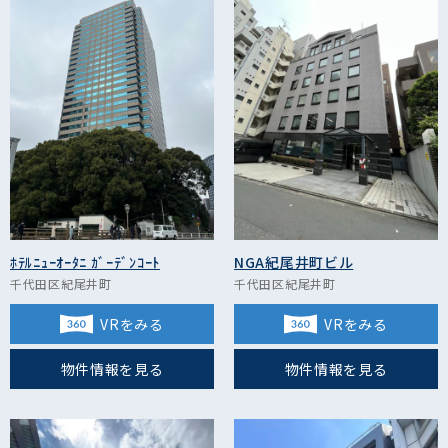
ﾎﾃﾙﾆｭｰｵｰﾀﾆ ｶﾞｰﾃﾞﾝｺｰﾄ
NGA紀尾井町ビル
千代田区紀尾井町
千代田区紀尾井町
VRをみる
VRをみる
物件情報を見る
物件情報を見る