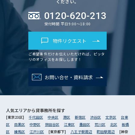
ください。
0120-620-213
受付時間 平日9:00～18:00
物件リクエスト
ご希望条件だけお伝えいただければ、ピッタ
リのオフィスをお探しします！
お問い合せ・資料請求
人気エリアから
貸事務所を探す
[東京23区]
千代田区
中央区
港区
新宿区
渋谷区
文京区
台東
区
目黒区
中野区
世田谷区
江東区
墨田区
荒川区
北区
板橋
区
練馬区
江戸川区
[東京都下]
八王子駅周辺
町田駅周辺
[神奈