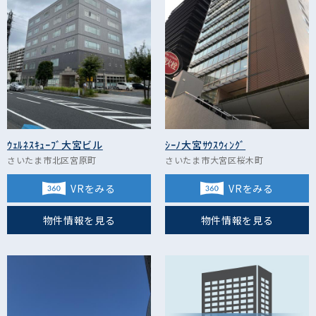
ｳｪﾙﾈｽｷｭｰﾌﾞ大宮ビル
ｼｰﾉ大宮ｻｳｽｳｨﾝｸﾞ
さいたま市北区宮原町
さいたま市大宮区桜木町
VRをみる
VRをみる
物件情報を見る
物件情報を見る