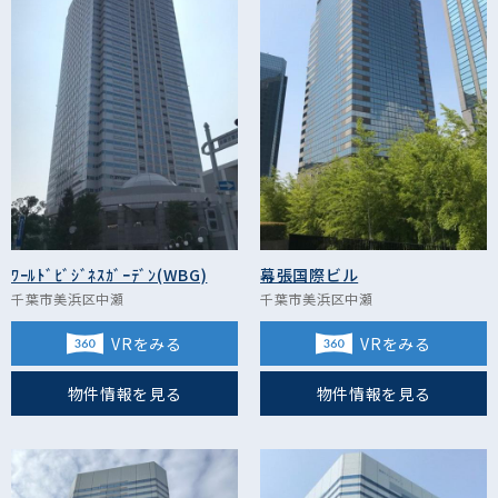
ﾜｰﾙﾄﾞﾋﾞｼﾞﾈｽｶﾞｰﾃﾞﾝ(WBG)
幕張国際ビル
千葉市美浜区中瀬
千葉市美浜区中瀬
VRをみる
VRをみる
物件情報を見る
物件情報を見る