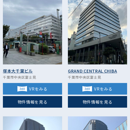
塚本大千葉ビル
GRAND CENTRAL CHIBA
千葉市中央区富士見
千葉市中央区富士見
VRをみる
VRをみる
物件情報を見る
物件情報を見る