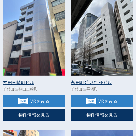
神田三崎町ビル
永田町ｸﾞﾗｽｹﾞｰﾄビル
千代田区神田三崎町
千代田区平河町
VRをみる
VRをみる
物件情報を見る
物件情報を見る