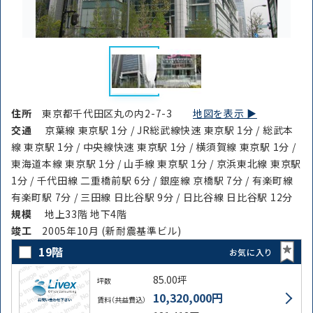
住所
東京都千代田区丸の内2-7-3
地図を表示 ▶︎
交通
京葉線 東京駅 1分 / JR総武線快速 東京駅 1分 / 総武本
線 東京駅 1分 / 中央線快速 東京駅 1分 / 横須賀線 東京駅 1分 /
東海道本線 東京駅 1分 / 山手線 東京駅 1分 / 京浜東北線 東京駅
1分 / 千代田線 二重橋前駅 6分 / 銀座線 京橋駅 7分 / 有楽町線
有楽町駅 7分 / 三田線 日比谷駅 9分 / 日比谷線 日比谷駅 12分
規模
地上33階 地下4階
竣⼯
2005年10月 (新耐震基準ビル)
19階
お気に入り
85.00坪
坪数
10,320,000円
賃料（共益費込）