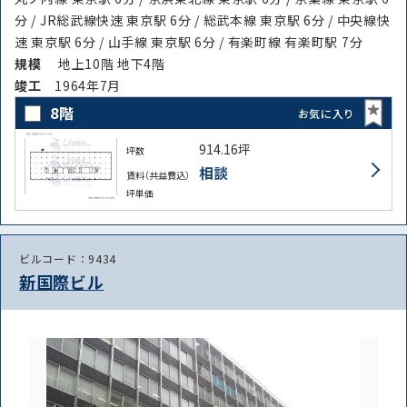
分 / JR総武線快速 東京駅 6分 / 総武本線 東京駅 6分 / 中央線快
速 東京駅 6分 / 山手線 東京駅 6分 / 有楽町線 有楽町駅 7分
規模
地上10階 地下4階
竣⼯
1964年7月
8階
お気に入り
914.16坪
坪数
相談
賃料（共益費込）
坪単価
ビルコード：9434
新国際ビル