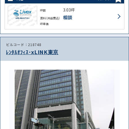
3.03坪
坪数
相談
賃料（共益費込）
坪単価
ビルコード：218748
ﾚﾝﾀﾙｵﾌｨｽ･xLINK東京