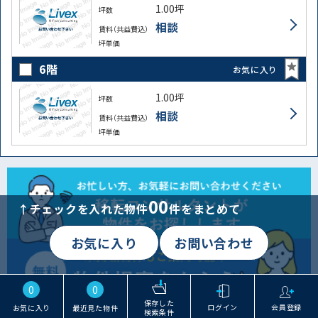
1.00坪
坪数
相談
賃料（共益費込）
坪単価
6階
お気に入り
1.00坪
坪数
相談
賃料（共益費込）
坪単価
00
↑チェックを入れた物件
件をまとめて
お気に入り
お問い合わせ
0
0
保存した
ログイン
会員登録
お気に入り
最近見た物件
検索条件