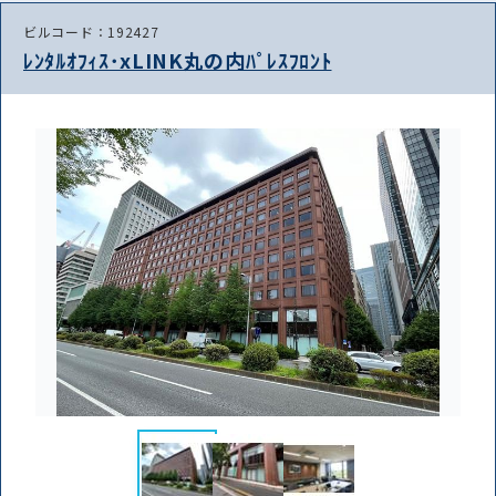
ビルコード：192427
ﾚﾝﾀﾙｵﾌｨｽ･xLINK丸の内ﾊﾟﾚｽﾌﾛﾝﾄ