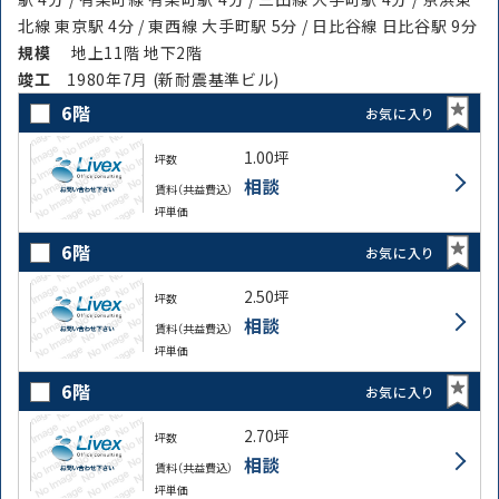
北線 東京駅 4分 / 東西線 大手町駅 5分 / 日比谷線 日比谷駅 9分
規模
地上11階 地下2階
竣⼯
1980年7月 (新耐震基準ビル)
6階
お気に入り
1.00坪
坪数
相談
賃料（共益費込）
坪単価
6階
お気に入り
2.50坪
坪数
相談
賃料（共益費込）
坪単価
6階
お気に入り
2.70坪
坪数
相談
賃料（共益費込）
坪単価