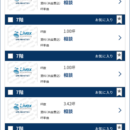
路線・駅
住所
相談
賃料（共益費込）
から探す
から探す
坪単価
7階
お気に入り
1.00坪
坪数
条件を絞り込む
相談
賃料（共益費込）
坪単価
7階
お気に入り
1.00坪
坪数
相談
賃料（共益費込）
坪単価
7階
お気に入り
3.42坪
坪数
相談
賃料（共益費込）
坪単価
7階
お気に入り