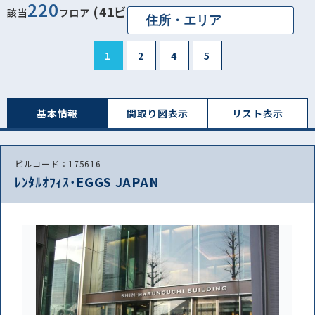
220
(41ビル)
該当
フロア
1
2
4
5
基本情報
間取り図表⽰
リスト表⽰
ビルコード：175616
ﾚﾝﾀﾙｵﾌｨｽ･EGGS JAPAN