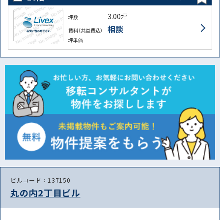
3.00坪
坪数
相談
賃料（共益費込）
坪単価
ビルコード：137150
丸の内2丁目ビル