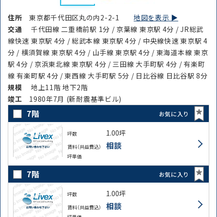
住所
東京都千代田区丸の内2-2-1
地図を表示 ▶︎
交通
千代田線 二重橋前駅 1分 / 京葉線 東京駅 4分 / JR総武
線快速 東京駅 4分 / 総武本線 東京駅 4分 / 中央線快速 東京駅 4
分 / 横須賀線 東京駅 4分 / 山手線 東京駅 4分 / 東海道本線 東京
駅 4分 / 京浜東北線 東京駅 4分 / 三田線 大手町駅 4分 / 有楽町
線 有楽町駅 4分 / 東西線 大手町駅 5分 / 日比谷線 日比谷駅 8分
規模
地上11階 地下2階
竣⼯
1980年7月 (新耐震基準ビル)
7階
お気に入り
1.00坪
坪数
相談
賃料（共益費込）
坪単価
7階
お気に入り
1.00坪
坪数
相談
賃料（共益費込）
坪単価