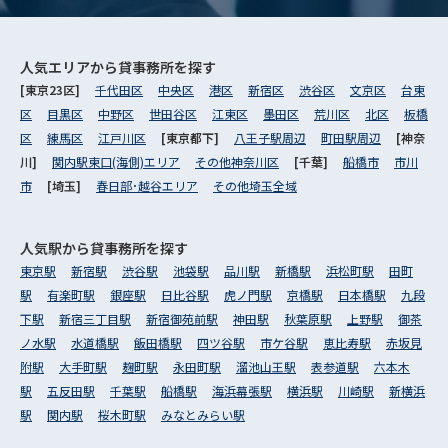
人気エリアから
貸事務所を探す
[東京23区]
千代田区
中央区
港区
新宿区
渋谷区
文京区
台東
区
目黒区
中野区
世田谷区
江東区
墨田区
荒川区
北区
板橋
区
練馬区
江戸川区
[東京都下]
八王子駅周辺
町田駅周辺
[神奈
川]
関内駅東口(海側)エリア
その他神奈川区
[千葉]
船橋市
市川
市
[埼玉]
春日部･越谷エリア
その他埼玉全域
人気駅から
貸事務所を探す
東京駅
新宿駅
渋谷駅
池袋駅
品川駅
新橋駅
浜松町駅
田町
駅
有楽町駅
銀座駅
日比谷駅
虎ノ門駅
京橋駅
日本橋駅
九段
下駅
新宿三丁目駅
新宿御苑前駅
神田駅
秋葉原駅
上野駅
御茶
ノ水駅
水道橋駅
飯田橋駅
四ツ谷駅
市ケ谷駅
恵比寿駅
赤坂見
附駅
大手町駅
麹町駅
永田町駅
溜池山王駅
表参道駅
六本木
駅
五反田駅
千葉駅
船橋駅
海浜幕張駅
横浜駅
川崎駅
新横浜
駅
関内駅
桜木町駅
みなとみらい駅