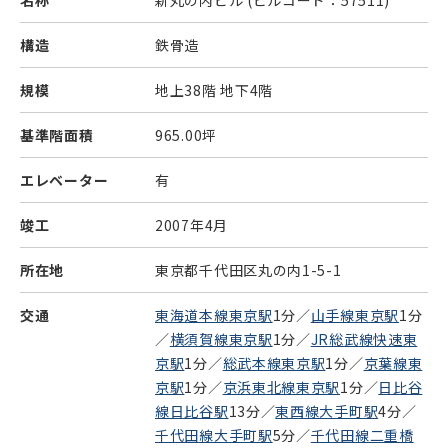
名称
新丸の内ビル
(ビルコード：57511)
構造
鉄骨造
規模
地上38階 地下4階
基準階面積
965.00坪
エレベーター
有
竣工
2007年4月
所在地
東京都千代田区丸の内1-5-1
交通
東海道本線東京駅
1分／
山手線東京駅
1分
／
横須賀線東京駅
1分／
JR総武線快速東
京駅
1分／
総武本線東京駅
1分／
京葉線東
京駅
1分／
京浜東北線東京駅
1分／
日比谷
線日比谷駅
13分／
東西線大手町駅
4分／
千代田線大手町駅
5分／
千代田線二重橋