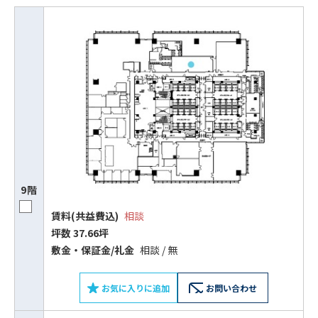
9階
ビルコード：
172272
賃料(共益費込)
相談
坪数 37.66坪
をお伝えいただくと
敷⾦‧保証⾦/礼⾦
相談 / 無
スムーズにご案内できます
0120-620-213
お気に入りに追加
お問い合わせ
平日 9:00〜18:00