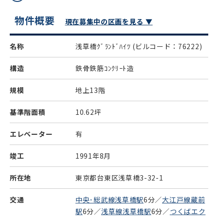
物件概要
現在募集中の区画を見る ▼
名称
浅草橋ｸﾞﾗﾝﾄﾞﾊｲﾂ
(ビルコード：76222)
構造
鉄骨鉄筋ｺﾝｸﾘｰﾄ造
規模
地上13階
基準階面積
10.62坪
エレベーター
有
竣工
1991年8月
所在地
東京都台東区浅草橋3-32-1
交通
中央･総武線浅草橋駅
6分／
大江戸線蔵前
駅
6分／
浅草線浅草橋駅
6分／
つくばエク