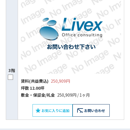
3階
賃料(共益費込)
250,909円
ビルコード：
172272
坪数 12.00坪
をお伝えいただくと
敷⾦‧保証⾦/礼⾦
250,909円 / 1ヶ月
スムーズにご案内できます
お気に入りに追加
お問い合わせ
0120-620-213
平日 9:00〜18:00