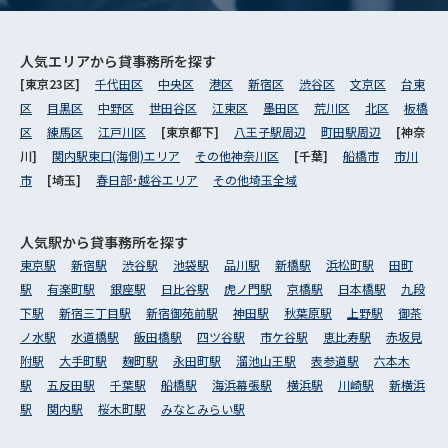
人気エリアから
貸事務所を探す
[東京23区]
千代田区
中央区
港区
新宿区
渋谷区
文京区
台東
区
目黒区
中野区
世田谷区
江東区
墨田区
荒川区
北区
板橋
区
練馬区
江戸川区
[東京都下]
八王子駅周辺
町田駅周辺
[神奈
川]
関内駅東口(海側)エリア
その他神奈川区
[千葉]
船橋市
市川
市
[埼玉]
春日部･越谷エリア
その他埼玉全域
人気駅から
貸事務所を探す
東京駅
新宿駅
渋谷駅
池袋駅
品川駅
新橋駅
浜松町駅
田町
駅
有楽町駅
銀座駅
日比谷駅
虎ノ門駅
京橋駅
日本橋駅
九段
下駅
新宿三丁目駅
新宿御苑前駅
神田駅
秋葉原駅
上野駅
御茶
ノ水駅
水道橋駅
飯田橋駅
四ツ谷駅
市ケ谷駅
恵比寿駅
赤坂見
附駅
大手町駅
麹町駅
永田町駅
溜池山王駅
表参道駅
六本木
駅
五反田駅
千葉駅
船橋駅
海浜幕張駅
横浜駅
川崎駅
新横浜
駅
関内駅
桜木町駅
みなとみらい駅