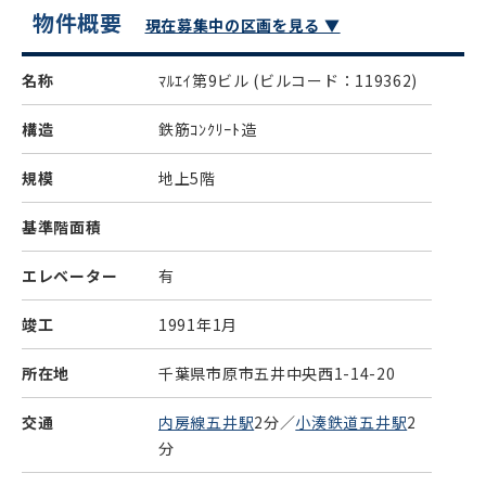
物件概要
現在募集中の区画を見る ▼
名称
ﾏﾙｴｲ第9ビル
(ビルコード：119362)
構造
鉄筋ｺﾝｸﾘｰﾄ造
規模
地上5階
基準階面積
エレベーター
有
竣工
1991年1月
所在地
千葉県市原市五井中央西1-14-20
交通
内房線五井駅
2分／
小湊鉄道五井駅
2
分