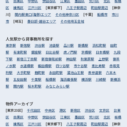
区
目黒区
中野区
世田谷区
江東区
墨田区
荒川区
北区
板橋
区
練馬区
江戸川区
[東京都下]
八王子駅周辺
町田駅周辺
[神奈
川]
関内駅東口(海側)エリア
その他神奈川区
[千葉]
船橋市
市川
市
[埼玉]
春日部･越谷エリア
その他埼玉全域
人気駅から
貸事務所を探す
東京駅
新宿駅
渋谷駅
池袋駅
品川駅
新橋駅
浜松町駅
田町
駅
有楽町駅
銀座駅
日比谷駅
虎ノ門駅
京橋駅
日本橋駅
九段
下駅
新宿三丁目駅
新宿御苑前駅
神田駅
秋葉原駅
上野駅
御茶
ノ水駅
水道橋駅
飯田橋駅
四ツ谷駅
市ケ谷駅
恵比寿駅
赤坂見
附駅
大手町駅
麹町駅
永田町駅
溜池山王駅
表参道駅
六本木
駅
五反田駅
千葉駅
船橋駅
海浜幕張駅
横浜駅
川崎駅
新横浜
駅
関内駅
桜木町駅
みなとみらい駅
物件アーカイブ
[東京23区]
千代田区
中央区
港区
新宿区
渋谷区
文京区
台東
区
目黒区
中野区
世田谷区
江東区
墨田区
荒川区
北区
板橋
区
練馬区
江戸川区
[東京都下]
八王子駅周辺
町田駅周辺
[神奈