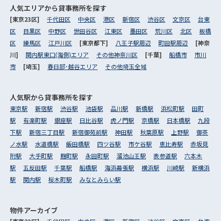
人気エリアから
貸事務所を探す
[東京23区]
千代田区
中央区
港区
新宿区
渋谷区
文京区
台東
区
目黒区
中野区
世田谷区
江東区
墨田区
荒川区
北区
板橋
区
練馬区
江戸川区
[東京都下]
八王子駅周辺
町田駅周辺
[神奈
川]
関内駅東口(海側)エリア
その他神奈川区
[千葉]
船橋市
市川
市
[埼玉]
春日部･越谷エリア
その他埼玉全域
人気駅から
貸事務所を探す
東京駅
新宿駅
渋谷駅
池袋駅
品川駅
新橋駅
浜松町駅
田町
駅
有楽町駅
銀座駅
日比谷駅
虎ノ門駅
京橋駅
日本橋駅
九段
下駅
新宿三丁目駅
新宿御苑前駅
神田駅
秋葉原駅
上野駅
御茶
ノ水駅
水道橋駅
飯田橋駅
四ツ谷駅
市ケ谷駅
恵比寿駅
赤坂見
附駅
大手町駅
麹町駅
永田町駅
溜池山王駅
表参道駅
六本木
駅
五反田駅
千葉駅
船橋駅
海浜幕張駅
横浜駅
川崎駅
新横浜
駅
関内駅
桜木町駅
みなとみらい駅
物件アーカイブ