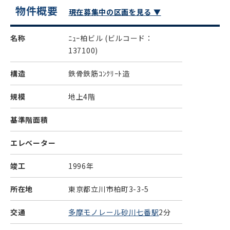
物件概要
現在募集中の区画を見る ▼
名称
ﾆｭｰ柏ビル
(ビルコード：
137100)
構造
鉄骨鉄筋ｺﾝｸﾘｰﾄ造
規模
地上4階
基準階面積
エレベーター
竣工
1996年
所在地
東京都立川市柏町3-3-5
交通
多摩モノレール砂川七番駅
2分